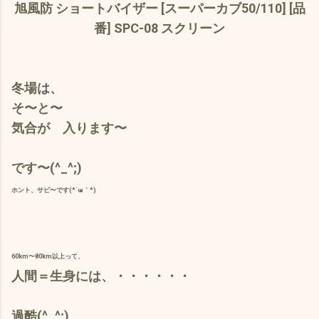
旭風防 ショートバイザー [スーパーカブ50/110] [品
番] SPC-08 スクリーン
冬場は、
そ〜と〜
気合が 入ります〜
です〜(^_^;)
ホント、サビ〜です(*´ω｀*)
60km〜80km以上って、
人間＝生身には、・・・・・・
過酷(^_^;)