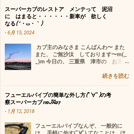
した が、 やっぱ、 ダメ 切れる(*´ω
途中でホントめげそうに(T_T) カブ
く前のこと） 日帰りは、当然不可能
いよ〜〜〜〜(*´ω｀*) コストは、０円
スーパーカブのレストア メンテって 泥沼
｀*) ちなみに、 左がJA10 右がJA07
110JA07サービスマニュアル タバコ
（カフェカブに車や電車ってなわけに
で、 効果は、 抜群 ＼(^o^)／・・？
に はまると・・・・・・新車が 欲しく
大きさは、違うが 端子は、 同じなの
のBOXより厚い^^; 分厚いマニュアルを
は・・・） こりゃ〜 事前に知ってい
サビや汚れがスッカリ落ち、 チェーン
なる(´・ω・｀)
で^^; 中華製のコストダウンか(*´ω｀*)
ズレずに押さえ込みながらのスキャン
ても 無理ですわ 来年の6月にたぶん
に 光沢と しなやかさが、よみがえ
-
6月 15, 2024
テスト走行は、 順調 だった のに〜
は、大変^^; 7時間労働＼(^o^)／ 終わっ
やると思う 第15回カフェカブパーティ
る。 チェーン専用オイルのような粘度
^^; 復活 間近だった スーパーカブ
た後のビールがウマイ！ この季節は、
ーin京都 を目指しますm(_ _)m オリジ
は、ないので、 飛び散らないように、
カブ主のみなさま こんばんわ〜 また
110JA07プロも キックが 突然 降り
64の焼酎のお湯割りが定番ですが、 肉
ナルステッカーや名刺なんぞも作って
しっかりと拭き上げることが 大事 ど
また、 ご無沙汰 しております〜m(_
なくなり、 エンスト たぶん、 またま
体労働の後は、やはりビールです。
^^;
うせ、飛び散っても、カブは、チェー
_)m 今日の、 三重県 津市の お天気
た、 エンジン オーバーホール しない
（ほんま、この季節で汗） ビールの後
ンカバーがあるので、 あまり、気にす
は、 午後から 雨 ソロソロ 東海地区
と、 原因が・・・・・・・(*´ω｀*) っ
は、チマチマ焼酎を飲みながら、PDF
る必要もナイ かと で、最後は、チェ
も 梅雨入り か？ 先日、 あやし〜
続きを読む
て な わけで、 カブ熱
を閲覧 あっ〜 チョットずれてる マ
ーン調整 いつも、気...
雲が ゴジラが 火をふいている ような
は、・・・・・・ ダダ下がり(*´ω｀*)
ッいいか(´・ω・｀) 次は、パーツリス
^^; を、聴きながら も〜 飲んでま
自分の畑仕事 シルバー人材センターさ
トじゃ〜 必要な人があれば、一部だっ
フューエルパイプの簡単な外し方(ﾟ∀ﾟ)の考
す〜 炭酸＋シソジュース＋焼酎 で、
ん 依頼の 草刈り やら、 忙しい〜 し
たらメールの添付も可能かと。 👇コメ
察スーパーカブ110JA07
^^; わたしゃ〜 最近、 カブに関して、
暑いやら(*´ω｀*) ですが、 今日は、
ントもお気軽にm(_ _)m 追伸 ついでに
-
1月 12, 2018
JA10 JA07プロ の 2台 イロイロ
唯一稼働可能な スーパーカブ110JA07
今ハヤリのインスタグラムなんぞの表
ありまして^^; まずは、 JA10 現地で、
の 風防＝キャノピー＝ウィンドスクリ
示もいたしました。 （ちょっと、
フューエルパイプなんぞ、 一般的に
2回の エンスト メインフューズ
ーン の 交換を なんせ、 この風防も 中
iPhoneでは、表示がふらつくみたいで
は、 手軽に外す(ﾟ∀ﾟ) てなことは、ほ
15A 再び 切れる(T_T) スペアーの
古 で、 白っちゃけ 雨の日の夜の バイ
m(_ _)m 思案中デス。