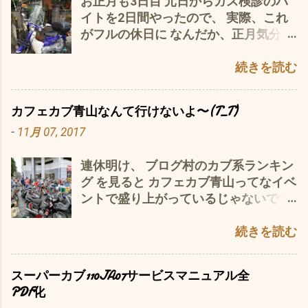
お正月も3日目 元日からガス検診のバ
＆設置・フロントホイール設置 前後と
ている(ﾟ∀ﾟ) と、言うことは、？ もし
イトを2日間やったので、 実際、これ
も、半年前に 新品のホイールベアリン
かしたら、 N0.9のカムチェーンガイド
がフルの休日に なんだか、正月気分
グに交換 済み^_^ まで、できれば、ベ
ローラーに変更が・・・・ たぶん大き
が・・・・・・ナイ(´・ω・｀) で、 今
ストかと ココまで、来れば、自走が可
くなっているのでは？ と、もうします
日は、 昨日のカブ110JA10の洗車 に
続きを読む
能な状態 後は、お楽しみ キタコクラッ
も、 こいつが👆よく減る 大体3万キロ
続き、 JA07の洗車を JA10の洗車をや
シクダウンマフラー なんぞをつけれ
で、このような状態 そうなると、カム
って、気を良くした 私^^; 汚れたレッ
ば・・・・・・ ほぼ完成＼(^o^)／ カ
チェーンのテンションが緩んで、 初期
カフェカブ青山なんて行けないよ〜(T_T)
グシールドは、 去年手に入れた ピカ
ウルのペイント は、・・・・・・・そ
状態だと、カチカチ、カリカリと、エ
-
11月 07, 2017
ールネリ 250Gで コレで、ホイールや
のうち・・・ に
ンジン始動時に鳴る ⬇ 減りが進むと、
レッグシールド、ステンレスの台所シ
常時カリカリ、ガチャガチャと鳴る ⬇
連休明け、 ブログ村のカブ系ランキン
ンクなど 何でも磨け、 ガソリン臭さ
それが、さらに進むと ついには、 シリ
グ を見ると カフェカブ青山ってなイベ
もなく、充分の量で、お買い得かと 缶
ンダーブロック内壁を暴れたチェーン
ントで盛り上がっているじゃないです
のデザインがレトロチックでステキ
が削り、 最後には、 シリンダーブロ
か(ﾟ∀ﾟ) 新型カブの発売 に合わせて、
(^o^) カウルは、 去年の年末、妻の愛
ックを 突き破り なんじゃ 〜こり
今年は、特に盛り上がっているようで
続きを読む
車 日産ノートの洗車時に使った残り
ゃ〜〜〜 スーパーカブ110JA10エン
（なんせカブ60周年で・・・・60年に
の AZ(エーゼット) CCT-001 自動車用
ジンシリンダーブロックが〜〜〜 オイ
いっぺんだけ(・・;) 私は、カブ主にな
ガラス系コーティング剤 アクアシャイ
ルが 漏れる ⬇ それに、気づかない
スーパーカブ110JA07サービスマニュアル全
って3年目ですが、そんなイベントが
ンクリア 300ml 中型車約7台分 マイク
と、エンジン焼付き ってな、筋書きが
PDF化
有るなんで全然知りませんでした
ロファイバークロス 付き (AW301)
(*´ω｀*) 私的考察だと、 ガイドローラ