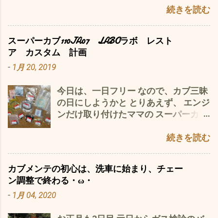
〜〜く、観察(p_-) 上部 きれいなのが
続きを読む
JA44左 汚いのがJA07のシリンダー
右 下部 ぐるっと一回り う 〜〜〜む、
スーパーカブ110JA07 LABOラボ レスト
パッと見ため、あまり変わってないよ
ア カスタム 計画
うな？ シリンダー内壁は、Ja44は、
-
1月 20, 2019
スパイニースリーブ加工と、いう エン
ジンのシリンダーの内側に鋳込まれた
今日は、一日フリー なので、カブ三昧
鉄製の筒（これをスリーブと言う）の
の日にしようかと とりあえず、 エンジ
外側に細かい突起を設る改良がされて
ンだけ取り付けたママの スーパーカブ
いるとのことですが、 外観的には、そ
110JA07 LABOラボのレストア＆カ
の確認は、できず ただ、 一番の変更点
スタムの続きを この状態で、年越し
続きを読む
は 冷却フィンがあるか？無いかも？も
ほぼ2週間以上 放置状態(*´ω｀*) ま
違いがあるのですが、 それより、 カム
ずは、 武川Fiコントローラーの取り付
チェーンガイドローラーの取り付け位
カブメンテの初心は、洗車に始まり、チェー
け そして、 メイン の武川125ccボアア
置 JA44のパーツリスト によると、
ン調整で終わる・ω・
ップキットの設置 できれば、 リア ス
No9のパーツの取り付け位置が、JA07
-
1月 04, 2020
イングアーム・リアホイール ハンドル
系に比べると2cmほど上に上がってい
ステム・フロントフォークオイル交換
る つまり、スプロケットカムに近づい