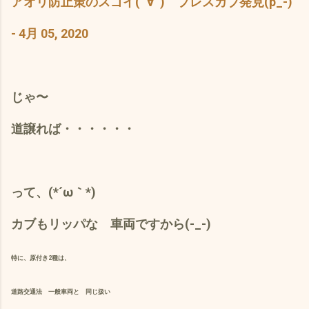
アオリ防止策のスゴイ(ﾟ∀ﾟ) プレスカブ発見(p_-)
- 4月 05, 2020
じゃ〜
道譲れば・・・・・・
って、(*´ω｀*)
カブもリッパな 車両ですから(-_-)
特に、原付き2種は、
道路交通法 一般車両と 同じ扱い