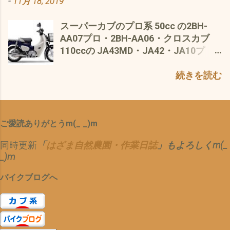
-
11月 18, 2019
は？ 20L つまり、 1っヶ月 3000円〜
るのでは？ と疑ってしまうほど、 一昔
ーの接触不良を リペアー と、 ブラッ
余計に 開く ことに^^; でも 気にし
今は、 え〜と 最安値 157円 だから
前だったら、燃料パイプは、すべてΩ
シュアップ 現役復帰 間近(^o^) と 思い
な〜い、 前が シャビシャビで 見えな
スーパーカブのプロ系 50cc の2BH-
3200円 か？ それは、 バイトの交通費
型の針金？ホースバンド？ホースクリ
き が、 その作業中 突然 エンジンスト
いより ぜんぜん マシ なので^^; それ
AA07プロ・2BH-AA06・クロスカブ
で ペイ なので、 実質、 タダ＼(^o^)
ップで 締まっていましたら 参考として
ップ(´・ω・｀) キックが 降りない セ
に、 本田 純正だと お高い(*´ω｀*) 梅
110ccの JA43MD・JA42・JA10プ
／ それに、 取り回しは、 楽 Uターン
スーパーカブ50の改善対策でフューエ
ル 回らない(T_T) 原因 ただいま、 究
雨明けは、 まだまだ、 これからは、
ロ・JA07プロや リトルカブは、 14イ
や 狭い道 田舎道 畑 でも＼(^o^)／ 後
ルポンプ http://ride-kobe.com/blog/?
明 中(´・ω・｀) あげく、 サンバーく
この スーパーカブ110JA07 が、 頼り
ンチタイヤ その他のカブのほとんど
続きを読む
は、 収納能力 カブの フロントバスケ
cat=5 と 手持ちのサービスマニュア
んで、 刈草コンポスト 運送中 シート
の 綱 で、 ございます〜^...
は、17インチかと なので、 最近 丸山
ット と リアキャリアは は、 最強 デス
ルとパーツリスト で、結局 ポイント
ベルトで、 お巡りさん
モータス で手に入れた 中古の スーパ
＼(^o^)／ それに、 駐車所 で、 迷わ
としては、 ［１］のジョイントラバー
に・・・・・・・ これで、 ゴールド免
ーカブ110JA07プロ も、当然 14イン
ない？ 楽に 止められる＼(^o^)／
って言う名前の黒い耳のようなゴムパ
許 が リセット(T_T) と、 最悪の 1週間
ご愛読ありがとうm(_ _)m
チ で、 レストアにあたって、まず、考
ッキンを 徹底的に引っ張りながら、ミ
に(*´ω｀*) まっ そんな 一週間も ある
えなければならないのが、 タイヤのチ
ドリ［３］の両側をシッカリ押さえ込
かと でも〜 ヤフオクで 落札した C製
同時更新
「
はざま自然農園・作業日誌
」もよろしくm(_
ョイス タイヤのパターン・太さ な
む この［３］の圧力は、サービスマニ
本田の パーツが これで、 また、 リベ
_)m
ど、見た目のイメージに大きな違いが
ュアルでは、道具を使わないことって
ンジ です な(´・ω・｀) 最後まで ご視
つまり、タイヤのチョイスで、そのカ
注意書きがありますが、 私的には、道
聴 ありがとう ございましたm(_ _)m
バイクブログへ
スタムのコンセプトが 決まる(ﾟ∀ﾟ)
具を使わないとムリ(ﾟ∀ﾟ) で ペンチ を
それが、 チューブタイヤで、14インチ
使って両側を挟み込み ［４］を真っ
って・・・・・・・・ 選択肢がナイ (*
直ぐに抜き取る コレしか方法は今のと
´ω｀*) 17インチでさえ、少ないのに、
ころ見つかりませんでした^^; （もっと