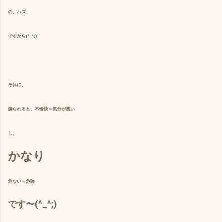
の、ハズ
ですから(^_^;)
それに、
煽られると、不愉快＝気分が悪い
し、
かなり
危ない＝危険
です〜(^_^;)