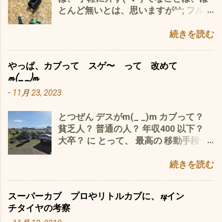
とんど無いとは、思いますが^^; フルレ
フューズを 入れると、 メインキーを回
パスなど 最悪(*´ω｀*) 対向車のヘッド
ストア（エンジンを載せ替え）する場
した とたん、 パチっと 即 切れる な
ライトの乱反射で 度々、 風防から顔
合や、タンク、スロットル、燃料ポン
続きを読む
ので、 サンバーくんで、 レスキュー
を 出さないと 前が 見えない(*´ω｀
プなどを交換する場合には、避けて取
これも、 1週間中 2回も(T_T) 原因
*) なんの ための 風防なのか？ って
れないハズ ご多分に漏れず、私的に
究明中(´・ω・｀) お次、 スーパーカブ
な わけで、 アマゾンさん 汎用品 です
やっぱ、カブって スゲ〜 って 改めて
も この面倒くさい作法を習得しなけ
110JA07プロ 復活の予感が〜〜(^o^)
が、 これが、 また なかなか(^O^) スク
m(_ _)m
れば、先には進めないってことで、 こ
- 6月 10, 2024 で、 気を良くして(^o^)
リーンの 厚さは、 純正より、厚い
-
11月 23, 2023
の際、徹底的(p_-)に考察してみまし
強力アルカリ サンポールで、 苔や汚れ
(^O^) つまり、 しっかりしている それ
た。 最近の工業製品（iPhoneなどの精
を クリーニング カゴを付けたり、 レ
に、 この アクリル樹脂って 所詮 消
とつぜん デスがm(_ _)m カブって？
密機器や家電製品）は、組み立てるの
ッグシールドをクリーニング したり
耗品 5年も 炎天下 そして、 汚れ
貧乏人？ 普通の人？ 年収400 以下？
は、簡単だが、バラしてパーツ交換す
テスト走行で、家の周りを 気を良くし
を 拭いて いる と、 当然 今の、車の
大卒？ に とって、 最高の 移動手段 だ
るには、ほんとうに面倒くさい（バッ
て^^; この状態＝まさに、ネイキッドス
アクリルヘッドライトカバーと 同じ状
と 普通の人？？？ 私の 場合 通勤 月 往
テリー交換でさえ）手間がかかる、 ま
タイル で 新鮮なガソリンを 給油＋空
態に(*´ω｀*) なので、 スナオに 新品
復20km を 20日 後は、 買い物？ レ
続きを読む
たは、できない、できてもアッセンブ
気圧を さらに、 オーバーヒート対
と 交換 ヘナヘナの ステイは、 いら
ジャー？ 農作業？へ 通勤と 農作業の
リー一式交換 って傾向になっている
策？ 洗濯バサミを 付けたり スーパ
ない ようは、 ステイ 骨格さえ、 あ
場所は、 3km 誤差 範囲だと 考えれば
ようで、 修理するより、買い替えたほ
ーカブ110JA10 エンジンオーバーヒ
れば、 何度でも、 復活 当然、 ネジ
スーパーカブ プロやリトルカブに、14イン
余裕で 1000km 月 なので、 リッター
うが安い ってなことで、 リサイクル
ート対策に 古典的なアルミ洗濯バサ
穴は、 個別に 開けない
チタイヤの考察
50km の 燃費で 消費する ガソリン
やエコとは、真反対な方向へ言ってい
ミを設置(´・ω・｀) ウィンカーのリレ
と・・・・・・・ つまり、 穴が 4ツ