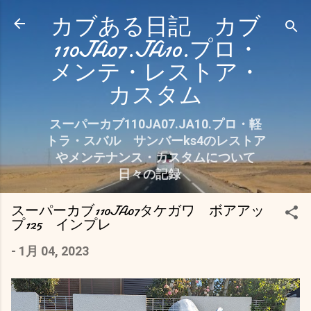
スキップしてメイン コンテンツに移動
カブある日記 カブ
110JA07.JA10.プロ・
メンテ・レストア・
カスタム
スーパーカブ110JA07.JA10.プロ・軽
トラ・スバル サンバーks4のレストア
やメンテナンス・カスタムについて
日々の記録
スーパーカブ110JA07タケガワ ボアアッ
プ125 インプレ
-
1月 04, 2023