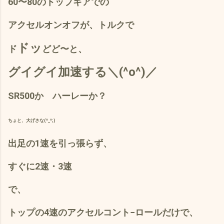
60〜80のトップギアでの
アクセルオンオフが、トルクで
ドッ
ド
ど
ど〜
と、
グイグイ加速する＼(^o^)／
SR500か ハーレーか？
ちょと、大げさな(^_^;)
出足の1速を引っ張らず、
すぐに2速・3速
で、
トップの4速のアクセルコント−ロールだけで、