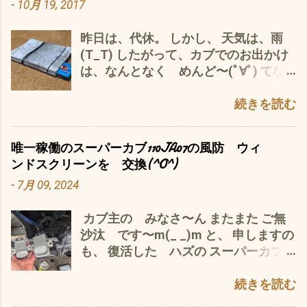
-
10月 19, 2017
(・・;) でもって、例のごとく ググっ
で、吹き上げる バイク用もアルようだ
ーの位置を上にずらすことで、 このカ
て見ると 『第21回 カフェカブミーテ
が、残り物なので^^; 基本、洗車時にケ
ムチェーンガイドローラーを大きくす
昨日は、代休。 しかし、 天気は、雨
ィング in 青山』 なんて、やっている
ミカル用品を使わず、家庭用シャンプ
ることができ、 すり減りのキャパに余
(T_T) したがって、カブでのお出かけ
じゃないですか。 それも21回
ー＝ママレモン系 で 洗うだけ なん
裕をもたせている＝耐久性が上がる
は、なんとなく めんど〜(ﾟ∀ﾟ) てな
も・・・・・・m(_ _)m イロイロなブ
ですが、コレは お安い上に、拭き上
と、言うことかと (ﾟ∀ﾟ) うっ〜〜〜〜
ことで、暇を持て余して、 この際と、
ログを見ると、楽しそう、すごそ
げも、楽で、コーティングもされ 艶
む、 さすがは、ホンダさん やっぱ
カブ110JA07のサービスマニュアル の
続きを読む
う〜、おもしろそ− 様々な仕様のオリ
もアップ 撥水性も アルだろ〜〜〜
り、世界のスーパーカブ ...
PDF化にトライ(*^^*) （ そのうちやろ
ジナルカスタムが目白押し カブが大好
最後は、 ドライブチェーンの清掃と調
うと思ったのですが、今日がチャンス
きな人が一同に集まるって スゴイ！
整 サービスマニュアル 参照 最近、
唯一稼働のスーパーカブ110JA07の風防 ウィ
とばかり） いや〜、サービスマニュア
実際に見て合ってみた〜いよ〜 でもっ
フト 思ったことが、 エンジンオイル交
ンドスクリーンを 交換(^O^)
ルをパソコンで手軽に閲覧できるって
て、是非行ってみたいと思い グーグ
換時の 廃油が 溜まっている＝捨て
-
7月 09, 2024
いいですね〜(^o^) 勉強になります^^;
ル・マップで検索すると 東京 青山
ずにストック？ それを、ドライブチェ
こりゃ〜 ホンダの命（知的財産）そ
三重県津市から下道で431㌔ ほぼ1号
ーンのクリーンアップに ふんだん に使
カブ主の みなさ〜ん またまた ご無
のものだと実感デス。 ついでに著作権
線を東へ 車での所要時間8時間55分っ
うってこと^^; チェーンカバーを外し、
沙汰 です〜m(_ _)m と、 申しますの
の問題もググって勉強・ω・ 引用 と言
て(ﾟ∀ﾟ) 愛車スーパーカブ110JA07だ
100均一で買ったオイラーで、 上か
も、 復活した ハズの スーパーカブ
う手段ならネット上での公開もOK と
ったら、たぶん軽く10時間は越える(ﾟ
ら、タラタラと かけ、 下にウエス
110JA10 は、 またまた、 ヒューズ切
のことで、 キャノンの家庭用複合機な
∀ﾟ) （大学時代に東京から実家の九州
で 吹き上げる 要は、洗浄とグリスア
れ(*´ω｀*) サンバーくんの、 助けを^^;
続きを読む
もんで、スキャンを始めて、ざっと
1200㌔4泊5日で CB50でツーリング し
ップをいっぺんに してしまう って
レギュレーター を JA07のと 交換
500ページを昼の2時から9時に終わる
たことは、ありますが それも40年近
こと 両手が塞がって、写真は、撮れな