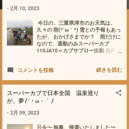
-
2月 10, 2023
今日の、三重県津市のお天気は、
久々の 雨(*´ω｀*) 雪との予報もあっ
たが、 おかげさまでか？ 雨だけに
なので、通勤のみスーパーカブ
110JA10＝カブサブロー出動 当然、
自然農での農作業 は、スルー(^_^;)
このJA10＝カブサブローは、 去年
続きを読む
コメントを投稿
の年末からトラブル続き スーパーカ
ブ110JA10は、やっぱ、エンジン
オーバーヒート→焼付き状態を 確
認(^_^;) - 12月 29, 2022 ⬇ スーパ
スーパーカブで日本全国 温泉巡り
ーカブ110JA10 通称カブサブロー
が、夢(´・ω・｀)
が 復活＼(^o^)／ - 1月 02, 2023 ⬇
-
2月 09, 2023
スーパーカブ パンク の考察 タ
イヤの摩耗とパンクの確率 - 1月 29,
2023 と、立て続けに 災難が続出
只今〜 無事、帰還いたしました〜