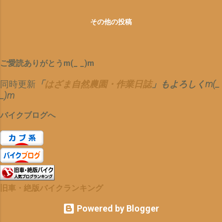
止まったような？ 水と自分＝自己と
ンジンレストア＆スワップ →不具合
取り付けの日程 オーナーさんと、一
の境界線が 無くなり、 水と一体化
トラブルで、 保留中(*´ω｀*) スー
緒に、取り付ける手はずが〜(*´ω｀
その他の投稿
したような？ 自分が溶けてなくなっ
パーカブJA07スターンダード＝カブ
*) 取付簡単 原付 スクーター ウイン
たような？ 自己の喪失感？ 自己と他
ゴローは、 いまだ、レストア待ち＝
ドスクリーン バイク 風防 高さ42cm
との区別が 無くなったような つま
保存中 で、 カブ乗りになって、 10
厚さ3ｍｍ [並行輸入品] 現在、パー
ご愛読ありがとうm(_ _)m
り、 色即是空 状態に(ﾟ∀ﾟ) そんな、
年ほどの、私では、ございます が、
ツは、保留状態(*´ω｀*) しかし、 こ
フュージョン？ ハイな感覚が 味わ
しょ〜じき に 言って 実は、 カブ
の30年以上も前のカブ90の 純正ウィ
同時更新
「
はざま自然農園・作業日誌
」もよろしくm(_
える 貴重な時間でございます。 な
サブロー＝JA10が、一番乗っている
ンドスクリーンなんぞ、あるわけも
_)m
ので、 ちょっとした、 リボーン＝生
ような と、 申しますのも、 カブ歴
なく、 当然、汎用品を選択するし
まれ変わったような リフレッシュ感
10年 年間1万キロ で、10万キロ
か、手が無い ASAHI(旭風防) ウイン
バイクブログへ
覚を 味わうことができる のが、 温
つまり、地球2週半を カブで 走
ドシールド ポピュラー1DPD-01 こん
泉の最大の醍醐味 なんで ございま
破した計算 で、 内訳は、？ ４万㌔
な、クラッシクなカブに 似合いそ
す。 とにかく、 最低1ヶ月に1回 で
が JA10 最初に手に入れたJA07が
うな、コッテリ系も ありますが、
きれば、 毎日 一週間に一回 いや、
４万 残り ２万が JA07プロのカブシ
(^_^;) やはり、シンプルで、お値段
できれば、 毎日 1時間ほど そんな
ロ− 当然、最初からの長男＝カブロ
も格安＝お試し価格 なのを、チョイ
時間が味わうことが、できれば、 後
ーの 走行距離が 長いのは、当たり
ス やはり、 カブをオールシーズン＝
旧車・絶版バイクランキング
は、 ホドホド、白い飯？ いや、腹八
前なんですが、 次男のスーパーカブ
季節をとわず＝さぶ〜い冬や雨の日
分で ご飯が食べることが できれ
110JA07タケガワ は、ほとん
Powered by Blogger
も乗る カブ乗りに とっては、 ウィ
ば、 ...
ど・・・・・・ 多分1000kmか？
ンドシールドは、 必須＆頼もし