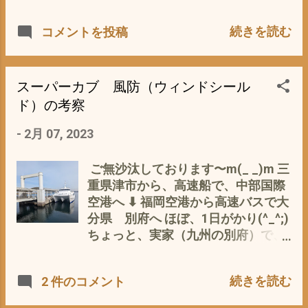
170円（40年前） そのお金がなくっ
三重県津市は、すっかり春の予感
④燃費は、ガス検診のストップ＆ゴ
て・・・・・・・(^_^;) なので、 銭
が〜 立春も過ぎ、も〜すぐ春 デ
続きを読む
コメントを投稿
ーで、45km/L 通勤だけだと、
湯に行くって、 とても贅沢な時間(ﾟ
ス ね〜(ﾟ∀ﾟ) - 2月 07, 2023 そん
50km/L ほどで、 以前と変わらず
∀ﾟ) その頃から、 風呂＝温泉が憧れ
な、 季節のび みょ う〜な 移ろい
だが、 振動が大きくなった のは、
＝郷愁の思いに ＝湯の町 別府のあ
を 感じ取れるのも カブ乗り なら
チョット・・・・・・・・ 私的体感
りがたさを身にしみて感じるように
では、醍醐味(^O^) で、 話は、変わ
スーパーカブ 風防（ウィンドシール
では、 カブジロー＝JA07タケガワ
^^; 子供の頃は、温泉が当たり前＝い
りますが 現在 私的所有＝実働部隊の
ド）の考察
125ボアアップよりは、少ないが あ
つも湧いている＝源泉かけ流し状態
カブは、 現状3台 スーパーカブ
きらかに、カブロー＝JA07やカブサ
-
2月 07, 2023
が、普通だと って^^; なので、 な
110JA07 ＝通称カブロー ＝長男 ス
ブローJA07プロより 2割ほど大きい
ぜ、わざわざ、温泉なんぞ、ありが
ーパーカブ110JA10 ＝通称カブサブ
これは、 もしかしたら(・∀・) エン
たがって みんな 別府に旅行に行く
ロー ＝三男 スーパーカブ110JA07
ご無沙汰しております〜m(_ _)m 三
ジンの圧縮率が 上がった からか？
のか？ わかりませんでした(´・
タケガワ125ボアアップ カブジロー
重県津市から、高速船で、中部国際
と エンジン 圧縮率で、ググってみ
ω・｀) 温泉やスーパー銭湯って、
＝次男 参照 スーパーカブ110JA07
空港へ ⬇ 福岡空港から高速バスで大
ました〜 圧縮圧力が弱い原因 参照
私的には、 体を洗う所って、言う
タケガワ ボアアップ125 インプ
分県 別府へ ほぼ、1日がかり(^_^;)
https://www.engineoilya.com/know
より、 リフレッシュ・リラックス・
レ 1月 04, 2023 四男のカブシロー＝
ちょっと、実家（九州の別府）で、
ledge/trouble-
リセット ＆ストレッチ いや、そ
スーパーカブ110JA07プロ 参照 ス
不幸がありまして、 急遽1週間ほ
shooting/compression/ の要素に ①
れより、 瞑想の時間 特に、 サウナ
ーパーカブ110 エンジンの降ろし
ど 忌引き休暇に(^_^;) そのおかげ
バルブクリアランスが基準値より小
続きを読む
2 件のコメント
や熱〜い、風呂に入って いきなり、
方・エンジンオーバーホール&リビ
で、 スーパーカブ90 H0-2 LEDラ
さい スーパーカブ...
水風呂に入る 時間 それは、 時間が
ルトのために - 11月 16, 2022 は、エ
イト増設 スーパーカブ90の 風防