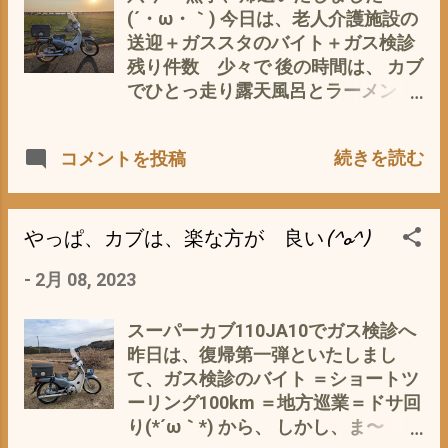
(T_T) で、 シリンダー＆ピストン・
(´・ω・｀) 今日は、老人介護施設の
ピストンリング交換から 約500km走
送迎＋ガススタのバイト＋ガス検診
行 その間、 オイル交換 は、2回実施
残り件数 少々で 後の時間は、 カブ
ちなみに、私的常備オイルは、 せん
でひとっ走り露天風呂とラーメン
断性と油膜切れを考慮して 冬でも
屋 - 10月 27, 2017 三重県津市にあ
10W-40 と 粘度高めに、 PFP エン
ります、 温泉 やすらぎの湯へ 愛車
続きを読む
コメントを投稿
ジンオイル 10W-40 MA2/SL 20L 1缶
スーパーカブJA10で、まったりと 2
プレミアムシリーズ バイク 4サイク
時間ほど^^; 私的、 温泉は、大好き
ルエンジン ガソリン車専用 を、チョ
です〜^^; 出身が九州 大分 湯の
イス(^o^) ソロソロ、エンジンの慣
町 別府って ことも あるかとは、
やっぱ、カブは、楽な方が 良い(^o^)
らし＝シェイクダウンは、終了か？
思いますが^^; 奥別府 由布院温泉の
-
2月 08, 2023
新しいエンジン？ シリンダーとピ
シンボル 由布岳 高速バス 車中か
ストン・ピストンリング 交換後の、
ら 実は、 温泉好きになったのは、
インプレッションを ま〜、とにかく
学生時代＝20代 大学時代が東京っ
スーパーカブ110JA10でガス検診へ
①エンジンの回りが、スムーズ 交換
て ことで その下宿が 当時 風呂
昨日は、復帰第一弾といたしまし
前の雑音・異音 ガシャガシャ・シ
無し、台所・トイレ共有の 靴ぬぎア
て、ガス検診のバイト ＝ショートツ
ャラシャラが、無くなった。 ②パワ
パート つまり、貧乏アパート^^; な
ーリング100km ＝地方巡業＝ドサ回
ーが上がったような？ ③そのせい
ので、 風呂に入るには、銭湯 当時
り(*´ω｀*) から、 しかし、ま〜
か、振動がちょっと大きくなった。