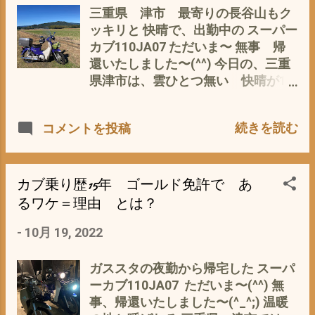
ね」 って、言ったら、 オーナー曰く
三重県 津市 最寄りの長谷山もク
「イヤイヤ、こんなの初心者クラス
ッキリと 快晴で、出勤中の スーパー
ですね〜」 「もっと、スゴイ人が
カブ110JA07 ただいま〜 無事 帰
たくさんいますから」 「フレームや
還いたしました〜(^^) 今日の、三重
スイングアームまで切る人もいます
県津市は、雲ひとつ無い 快晴が1
よ」 だって(ﾟ∀ﾟ) いや〜 通勤途中の
日中 私は、 送迎のバイト＋ 自然農
短い時間では、ありましたが マニア
園の畑仕事 ＋ガススタの夜勤(^_^;)
続きを読む
コメントを投稿
の濃い お話を やっぱ、 マニアは、
で、 今は、 純米 紀の瀧で、 まっ
スゴイ(ﾟ∀ﾟ) って、 改めて、実感
たりと、ガレージにて Blogup中(^^)
(^_^;) ところで、 我が家のシャリー
ここ、何日間か？ バイク日和が続い
は、 というと？ 丸山モータスで シ
てます(^o^) が、 昼間は、良いが 夜
カブ乗り歴15年 ゴールド免許で あ
ャリー検品中の息子 画像参照 ウチの
は、めっきり寒くなり、 チョッと、
るワケ＝理由 とは？
息子（中2）がホンダ・シャリーの
さび〜(*´ω｀*) で、 グリップヒータ
レストアに挑戦中(^_^;) - 2月 20,
-
10月 19, 2022
ー＋ハンドルウォーマーの 有り難さ
2021 私の息子が 解体した まま
を つくずく と です が、 忘れて
未だ、放置状態(*´ω｀*) このままじ
は、ならないのが、 風防＝キャノピ
ガススタの夜勤から帰宅した スーパ
ゃ〜 さすがに、腐る＝サビる 見かね
ー 以前は、 カブに 風防って、 ジ
ーカブ110JA07 ただいま〜(^^) 無
て、 私が、レストアしようかとも で
ジ〜 くさくって、 だせ〜 って 思
事、帰還いたしました〜(^_^;) 温暖
も〜 シャリーって イマイチ ノル気