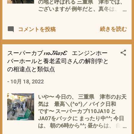
っていました(^_^;) が これが、また
の地と呼ばれる 三重県 津市では、
に ならないのよね〜 50ダシ シャ
付けると、外せない＝病みつきに(*
ございますが 例年だと、真冬は、 年
リーダシ＝カブじゃ ナイし(*´ω｀
´ω｀*) 最初は、 旭風防 ショートバ
2回ほど、最低気温が 氷点下に なん
*) そんな、暇があったら、 パーツ取
イザー カブ110 [品番] SPC-08P スク
ですが、 さすがに、 夜は、さ び 〜
り用の スーパーカブ110JA07 を、
続きを読む
コメントを投稿
リーン を、スポーティーに(^_^;) そ
(*´ω｀*) が、しかし〜 グリップヒー
レストアするのが、先 か
れが、 今や、 実働3台 すべての ス
ター ＋ ハンドルウォーマーの セッ
と・・・・・・・ 私も、 やっぱ、
ーパーカブ110に フルスクリーンの
トは、 最強デス(^o^) 素手でハンド
立派なカブマニアなのかも？ (*´ω｀
タイプを着装 スーパーカブ110JA07
ルを握っていても、 全然 寒くない
スーパーカブ110JA07E エンジンホー
*)
プロには、 タイカブ用の フルスクリ
こたつに 手を入れているような ホ
バーホールと養老孟司さんの解剖学と
ーン コレは、南国タイの風防らし
カホカ感(^o^) さらに、 LEDヘッドラ
の相違点と類似点
く、 上と下がスカスカ で、 風通し
イトで、 夜のバイパスを かっ飛ばし
が良い分 日本の冬には、 サブ〜い
ても 安心(^^) 今は、 ワイルドター
-
10月 18, 2022
(*´ω｀*) キャノピーのステイの角度
キー８の6：４のお湯割り＋ジャズ
を変えることで、 若干 風の流れ
で まったり中(^^) ちなみに、 私的、
いや〜 今日の、 三重県 津市のお天
は、調整できる 立てると、下に 傾け
ゴールド免許(^_^;) 苦節10年 念願
気は 最高＼(^o^)／ バイク日和
ると 上 なので、 冬場は、 傾けた
のゴールド免許 更新手続きへ＼
です〜 スーパーカブ110JA10 と
ほうが 少しは、マシ(-_-;) まっ、
(^o^)／ - 7月 12, 2022 それも、 カブ
JA07をバックに まったり中^^; 今日
基本 春・夏・秋 用ですな(^_^;) ス
に乗り始めて 15年で、 生まれて初
は、 朝の6時から^^; 昼からは、 自然
ーパーカブ110JA07 風防 キャノピ
めて＼(^o^)／ 名古屋から、この
農園似て、農作業 を^^; スーパーカ