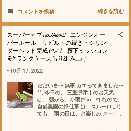
ー は、元々 旭風防 ショートバイザ
地 三重県津市に 引っ越してから 名
ブ110JA07E のエンジンの仮組み
ー カブ110 [品番] SPC-08P スクリー
古屋時代は、 駐禁や速度オーバー
続きを読む
コメントを投稿
を だんだん、完成が・・・・・・・
ン のステイ＝取り付けフレームを利
で、 免許が 無くなるような 危険も
見えて来た 感じ ガスケットを付
用して、 穴を開けて、 Ishino 取付簡
しばシバ(*´ω｀*) ゴールド免許なん
け、締めてしまうと、 それまで
単 原付 スクーター ウインドスクリ
て、 夢のまた 夢 ゴールド免許取得
よ〜・・・・ω・ なので、 付けた
スーパーカブ110JA07E エンジンオー
ーン バイク 風防 高さ42cm 厚さ3ｍ
者 なんて、 そんなヤツって ペーパ
り、外したり、 ながめたり、 パーツ
バーホール リビルトの続き・シリン
ｍ MC-SUCSUC これは、お安いので
ードライバーしか 無理 って(*´ω｀
リストやサービスマニュアルで 見比
ダーヘッド完成(^o^) 腰下ミッション
すが、 ステイが チープ(^_^;) なの
*) だと、マジで思っていました^^;
べたり オイルを塗布したり、 パーツ
Rクランクケース借り組み上げ
で、 上記の 旭風防 ショートバイザ
が、 ココ、 名古屋→三重県津市へ
クリーナーで 洗ったり と、 楽しん
ー カブ110のステイを流用して 取り
引っ越してから、 めっきり おまわ
で います〜(^o^) なかなか、 そん
-
10月 17, 2022
付けて使用 スーパーカブ110JA10
りさんとは、 ご無沙汰 思うに、 ど
な機会は、 ないので^^; レゴやジグ
は、 純正 Honda ( ホンダ純正 ) スー
こが、ちがうのか？ と 回想 ①名古
ソーパズルより 楽しい〜 よ〜
だだいま〜 無事 カエってきました〜
パーカブ50(AA04)/110(JA10) ウイ
屋と、三重県津市とでは、 車や人口
(^o^) で、 そんな、作業を 楽しんで
^^; 今日の、 三重県津市のお天気
ンドシールド Honda二輪純正アクセ
の密度が全然違う なので、 おまわり
いる時 フト？ 私の敬愛しております
は、 朝から、小雨(*´ω｀*) なので、
サリー 08R70-KZV...
さんの、密度も 当然 出会う機会も
養老孟司 さんの 言葉が・・・・ 人
自然農園の畑仕事 は、スルー(T_T)
たぶん、1/10 以下かと(^_^;) ②カブ
体の解剖の授業で ある 生徒が 「血
でも、 雨の日は、お楽しみ スーパー
乗りに、なって 体感＝体が丸腰なの
管 神経の 位置が マニュア
カブ110JA07Eの エンジンホーバー
で、 おまわりさん感度＝危険察知セ
ル？ 解剖図と ちがうのですが？」
ホールの続きが(^^) スーパーカブ
ンサーが 敏感に・ω・ ③カブなの