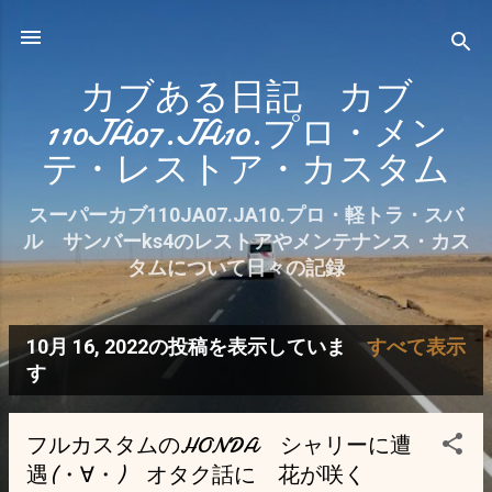
スキップしてメイン コンテンツに移動
カブある日記 カブ
110JA07.JA10.プロ・メン
テ・レストア・カスタム
スーパーカブ110JA07.JA10.プロ・軽トラ・スバ
ル サンバーks4のレストアやメンテナンス・カス
タムについて日々の記録
10月 16, 2022の投稿を表示していま
すべて表示
投
す
稿
フルカスタムのHONDA シャリーに遭
遇(・∀・) オタク話に 花が咲く