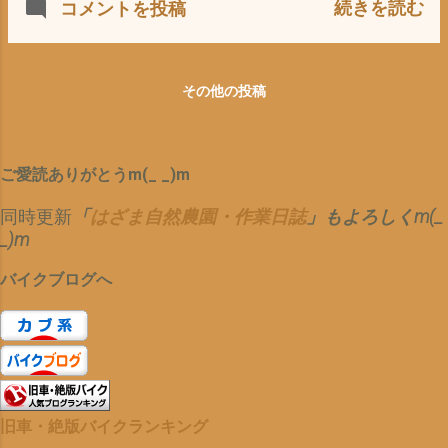
って(*´ω｀*) 東大理３ 医学部の
続きを読む
コメントを投稿
110JA07E エンジン シリンダーヘ
で、駐車禁止が 気にならない(^_^;)
学生の 質問に 養老孟司さん 曰く
ッド バルブクリアランスのチェック
＝みのがして くれる？ から かも
・・・・・・・・ 「当たり前だろ
サービスマニュアルだと スーパーカ
④日頃のメンテナンスで、 大事に、
う〜」(*´ω｀*) 人間＝自然は、 同
ブ110JA07E バルブクリアランス 排
安全運転を？ 心がけている って
その他の投稿
じ じゃ無いんだ〜だ〜 って・ω・
気・吸気とも 0.1mm ±0.02 ⚠羊羹よ
のも まっ そんな、要素が 相まっ
当たりまえの ことなんです が こ
うかんを切る 感じで あまり、詰め
て、 還暦すぎに やっと 夢 ？ の ゴ
の 秀才＝東大理３医学部 ちなみに
すぎない で クリアランスは、確保
ールド免許に ほんと、 カブ 様さ
東大理３医学部は、年間１００人
ご愛読ありがとうm(_ _)m
お次は、 腰下、 メインのシフトギア
ま で ございます〜〜m(_ _)m 追伸
入学で、 東大全体では、 5000人 偏
Rクランクケースの組み上げ とりあ
そういえば 今、 飲んでいるガレー
同時更新
「
はざま自然農園・作業日誌
」もよろしくm(_
差値 ８５以上 の 天才＝宇宙人＝
えず、 仮組みを ⬇ 失敗(*´ω｀*) 反
ジの 隅にある パーツ取り用の スー
_)m
バ○ なんですが^^; それが、 わかっ
対なので、⚠(*´ω｀*) パーツリスト
パーカブJA07 スーパーカブ
て いない(*´ω｀*) っ
N0.31 ラジアルベアリングボール
バイクブログへ
110JA07 走行78000km も...
て・・・・・・・ でも スーパーカブ
6201 のストックがあったので 新品
110JA07Eの エンジンは、 パーツリ
に交換 右新品 NTN 6201 ベアリ
スト サービスマニュアル どうり な
ング コレは、 カブのホイールに使わ
ので、 助かります^^; 違ったなら、
れているのと 同じ かと カムチェー
私が 違っている のですから(*´ω｀
ン ガイド スプロケットは 新品に
*)
交換 パーツリスト No,11のガイドロ
旧車・絶版バイクランキング
ーラースプロケ は、 悪名高い＝評判