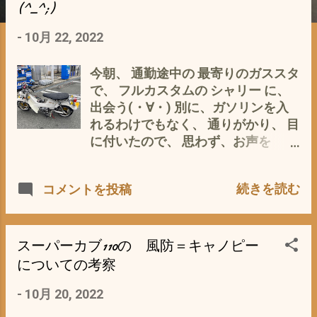
(^_^;)
-
10月 22, 2022
今朝、 通勤途中の 最寄りのガススタ
で、 フルカスタムの シャリー に、
出会う(・∀・) 別に、ガソリンを入
れるわけでもなく、 通りがかり、 目
に付いたので、 思わず、お声を
(^_^;) オーナーさん曰く、 フロント
コイルを切って ローダウン エンジ
続きを読む
コメントを投稿
ンは、モンキーに交換 ギア比が違う
ようで(^_^;) マフラー・ハンドル・
他 変えられるモノは、すてべ変えて
いる(・∀・) これから、 三重県 鈴
スーパーカブ110の 風防＝キャノピー
鹿の ミーティング（ダックス・シ
についての考察
ャリー・モンキーなどの集まり）
-
10月 20, 2022
に、参加するそうで、 で、 私 「こ
のシャリーだと、目立つで しょう