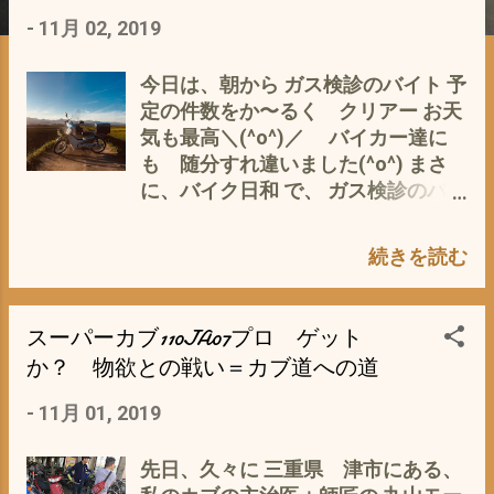
-
11月 02, 2019
今日は、朝から ガス検診のバイト 予
定の件数をか〜るく クリアー お天
気も最高＼(^o^)／ バイカー達に
も 随分すれ違いました(^o^) まさ
に、バイク日和 で、 ガス検診のバイ
トの途中で おばさん？ イヤ おね
え〜さんに 「この バイク すご〜
続きを読む
く きれいですよね」 って、 褒めら
れる (ﾟ∀ﾟ) 私 「ありがとうございま
す」 でも 「これカブですから^^;」
スーパーカブ110JA07プロ ゲット
おねえさん 「え〜〜〜、これ カブ
か？ 物欲との戦い＝カブ道への道
なの？？？？」 って、 びっくり
私的 なんだか、照れくさいよう
-
11月 01, 2019
な うれしいような カブ主の評判で
は、 角目のカブは、 あま
先日、久々に 三重県 津市にある、
り・・・・・・・ 評判がよくない