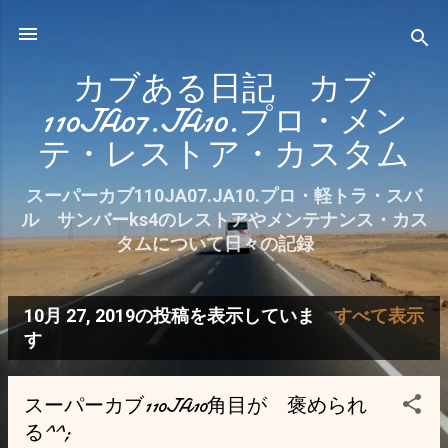
スキップしてメイン コンテンツに移動
カブある日記 カブ
110JA07.JA10.プロ・メン
テ・レストア・カスタム
スーパーカブ110JA07.JA10.プロ・軽トラ・スバ
ル サンバーks4のレストアやメンテナンス・カス
タムについて日々の記録
10月 27, 2019の投稿を表示していま
すべて表示
投
す
稿
スーパーカブ110JA10角目が 褒められ
る^^;