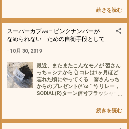
が、 私的ガレージは、カブで満員状
れている その4mmの差が、 プアー
態 なんせ、うなぎの寝床ガレージの
続きを読む
なスーパーカブ110のエンジンのト
奥 車１台分のスペースしか^^;
ルクアップに 大きく貢献する カブの
で、・・・・・・・考え中 オヤジに
トルクアップの決定打は、 当然、 ボ
スーパーカブ110＝ピンクナンバーが
「コレ、もし買ったら、ココで整備
アアップ だが、 メリットだけでな
していい？」 「あ〜〜〜、いい
なめられない ための自衛手段として
く、当然リスクも ともなう(-_-) ①
ぞ〜〜」 って＼(^o^)／ ウッキー で
初心者には、装着難易度が・・・・
-
10月 30, 2019
は、 「前向きに検討 いたします」
業者に頼むと、当然 作業工賃が
と、早速、手付金のため、急いで自
その作業工賃が 2マン〜3マン 程
宅に帰る私(・∀・) やっぱ、 せっか
最近、またまたこんなモノが 習さん
度か？ 自分で取り付けているので、
く会得した カブメンテのスキール＝
っち＝シナから 👆 コレは1ヶ月ほど
確かなことは・・・・？ ②耐久性の
エンジンオーバーホールの技術？の
忘れた頃にやってくる 習さんっち
劣化 初期設計（メーカー保証）以上
維持 や、 プロ独特の14インチホイ
からのプレゼント(*´ω｀*) リレー，
のパワーが出るため、 クランク・シ
ールのノリ味など カブ道の道とし
SODIAL(R)ターン信号フラッシャー
リンダー・カムや、 チェーン・ブレ
て 当然、通らなければ行けな
ウインカーリレー 12V 2ピン オ
ーキなどの駆動系全てに、負担が ③
い？ 道 かと ・・・・ブツブツｴﾄ
ートバイ と、もうしますのも、 スー
振動と燃費の悪化（タケガワ125の
続きを読む
ｾﾄﾗ・・・・・・・・ なんだかん
パーカブ110JA07改タケガワボアア
場合 ハイオク使用） スーパーカブ
だ、理由をつけ またまた、懲りず
ップ125＝カブLABO の リアキャリ
110の燃費自体がリッター50km以上
に・・・・・・・・・・・ω・ カブ
アボックス ハイマウントストップ