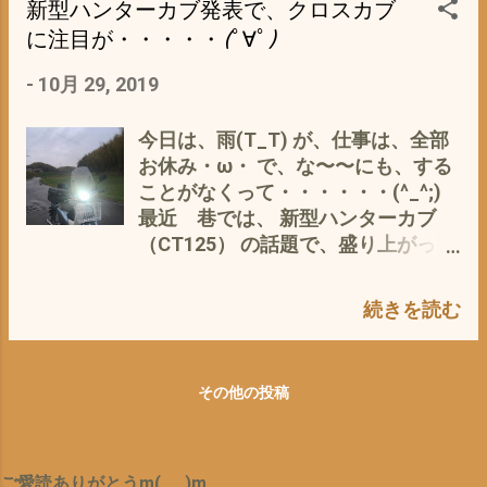
新型ハンターカブ発表で、クロスカブ
なので、 悪化しても、そんなに経済
道の道 それは、物欲との戦い？ で
ランプ を ハイフラッシャー化 し
的負担は、ナイと思われるが 実際
に注目が・・・・・(ﾟ∀ﾟ)
もあるのですm(_ _)m 追伸 それ
ようかと で、それは なぜか？ 最
私のボアアップカブ110JA07 で
に、 妻の・・・・・ そげなん＝カ
近、深夜（12時以降） ガソリンスタ
-
10月 29, 2019
も 平均48kmほど など、 しか〜〜
ブ なんて、何台も いらんじゃ〜
ンドのバイト帰り 時給が高いもんで
し、 ビックスロットル化 は、上記
ろ〜が〜〜〜 妻は、広島出身なんで
^^; バイパスで 私のカブを 追い
のリスクは、ナイ・・・・・多分^^;
今日は、雨(T_T) が、仕事は、全部
す(*´ω｀*) てっ、 コワ〜〜〜〜イ
抜く＝ ブチぬこう とする やから
か？ 少ないハズ 実際、ビックスロ
お休み・ω・ で、な〜〜にも、する
よ〜〜〜〜(*´ω｀*) こういった本を
が・・・・・(*´ω｀*) それが、決ま
ットルのみ装着の 07と10の平均燃
ことがなくって・・・・・・(^_^;)
買っちゃうと、 メンテやカスタム
って👆プリウスの黒 たま〜〜〜
費は、 55km ほど 一番のメリット
最近 巷では、 新型ハンターカブ
が やりたくなっちゃうのよね〜^^;
に、シルバー エコカーなんだから、
は、取り付けが 簡単 お値段もお手
（CT125） の話題で、盛り上がって
少しは おとなしく走れ
頃 しかも、 スーパーカブ110のパワ
いるような？ 新型ハンターカブ 確
よ〜〜〜〜〜(*´ω｀*) ちなみに 私
ーアップを しっかりと 体感できる
かに、イイ ほぼ完璧に、元祖ハンタ
は、停止線の最先端で 信号の青と同
続きを読む
のは、 私的経験として、 エアクリー
ーカブを モディファイ が、 そ
時（黄色の4秒後） いや びみょ〜
ナーボックスの改造 以上 なので、
の、完璧が故に 面白くない(*´ω｀*)
に フライング気味^^; で、発進 そ
私的スーパーカブカスタムのアイテ
C125の発表 当時もそうだったの
の うしろから 多分、その時カブ
その他の投稿
ム としては、 絶対に外せないパーツ
ですが、 カスタムするところが ナ
は、時速80kmちか
それに、このビックスロットルは、
イ やりたいところを ぜ〜〜〜ん
く ・・・・？？？ なんですが、 そ
JA07とJA10の両方に装着が可能 と
ぶ ホンダさん＝メーカーが やっ
れを、おもいイキリ、ブチぬこうと
ころが(・∀・) その必須アイテムが
てしまっている(T_T) お値段は、 多
ご愛読ありがとうm(_ _)m