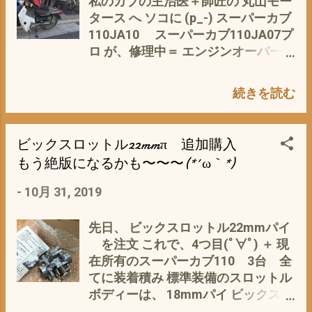
私のカブの主治医＋師匠の 丸山モー
ような 旧車となる角目カブ110
タース へ ソコに (p_-) スーパーカブ
JA10に思うこと 参照 角目 「おい、
110JA10 スーパーカブ110JA07プ
おまえ ほめられた ぞ」 逆光に浮き
ロ が、修理中＝ エンジンオーバーホ
出る スマートブルーメタリック や
ール (ﾟ∀ﾟ) で、 思わず 丸山のオ
っぱり、 人間、ほめられると、 いい
ヤジに 「これ、売るの？」 オヤジ
気分ですな〜〜〜〜 私も、辛辣な評
続きを読む
「JA10は、お客の。JA07は、下取
価より、 長所をみつけて(p_-) ほめ
り」 だって(・∀・) 私オソルオソル
るように、気をつけよ〜〜〜 と 最寄
「じゃ〜〜、０7は、おいくらほど
ビックスロットル22mmπ 追加購入
りの人 特に 、息子＋妻 には、 人
で？・・・・・」 オヤジ 「今、メン
間 日頃の言動が人徳を育てるので
もう絶版になるかも〜〜〜(*´ω｀*)
テナンス中で、わからん」 JA07プ
す(´・ω・｀) コーチングのプロが教
ロの走行距離は、3万キロ代(・∀・)
-
10月 31, 2019
える 「ほめる」技術
そこで、 私の 物欲に火
が・・・・・・・・ うっ ・・・・
先日、 ビックスロットル22mmパイ
うっ 〜〜〜〜む コっ これを手に
を注文 これで、4つ目(ﾟ∀ﾟ) ＋ 現
入れたら、・・・・・・・ すでに、
在所有のスーパーカブ110 3台 全
私の脳裏には、 スーパーカブ110が4
てに装着積み 標準装備のスロットル
台に・ω・ JA10・JA07 2台 ＋
ボディーは、 18mmパイ ビックスロ
JA07プロ って なこと＼(^o^)／
ットルは、直径が4mmほど 拡大さ