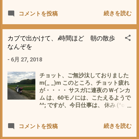
ク MF-4666 も、3年ほどで、同じ運
で 特に、シエラは販売台数が少な
続きを読む
コメントを投稿
命に・・・・・・・・ 雨にも風で
く、三重県の初期ロットの割り当て
も、毎日使う通勤カブには、 たと
台数は、一桁 だそう (ﾟ∀ﾟ) 【スズキ
え、防水と名乗っても、 所詮 消耗
ジムニーシエラ （5速マニュア
品なのかも ならば、消耗品と割り切
ル）】 スペック表 ボディサイズ
カブで出かけて、1時間ほど 朝の散歩
って、 155円なら^^; 試してみる価
(全長×全幅×全高)
なんぞを
値は・・・・・・・ 防水性は、無い
3,600×1,600×1,705mm（ホイールベ
ので、 サランラップか、100均の熱
-
6月 27, 2018
ース：2,250mm) 最大乗車定員 4名
で密着するリモコンカバー で、時計
車両重量 1,060 燃費 JC08モード：
の方は、と言うと チープカシオとし
13.6km/L 👈 (ﾟ∀ﾟ) エンジン種
チョット、ご無沙汰しておりました
て 定番中の定番 [カシオ]CASIO 腕
類 水冷4サイクル直列4気筒 最高出
m(_ _)m このところ、チョット疲れ
時計 スタンダード デジタル F-105W-
力（kW(PS)／rpm） 65kW (88PS)
が・・・・ サスガに連夜の Wインカ
1A メンズ 実際に、私の腕には、3年
/6,000rpm 最大トルク（N・m／
ム は、60モノには、こたえるようで
以上も 設置状態 雨にも、風にも、
rpm） 118N·m (12.0kg·m)
^^; ですが、今日仕事は、 休み (^o^)
風呂場でも(ﾟ∀ﾟ) 一度バッテリー交
/4,000rpm タンク容量 40L 駆動方式
仕事って 私的には、やりたいこと
換をしただけで、壊れず、遅れず
パートタイム4WD トランスミッショ
の優先順位が低いので・・・・・^^;
頑張っています^^; サスガハ、カシ
続きを読む
コメントを投稿
ン 5速マニュアル 燃費
なので、朝の4時30分頃に目が覚
オ (ﾟ∀ﾟ) なので、耐久性は実証済
が・・・・・・・・・ スタイルは、
め、久々に 散歩なんぞを 家の周り