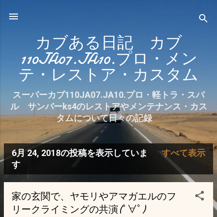
スキップしてメイン コンテンツに移動
カブある日記 カブ
110JA07.JA10.プロ・メン
テ・レストア・カスタム
スーパーカブ110JA07.JA10.プロ・軽トラ・スバ
ル サンバーks4のレストアやメンテナンス・カス
タムについて日々の記録
6月 24, 2018の投稿を表示していま
すべて表示
投
す
稿
家の玄関で、ヤモリやアマガエルのフ
リークライミングの共演(ﾟ∀ﾟ)