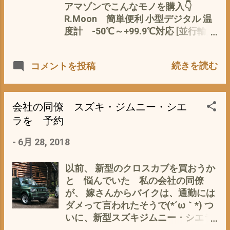
アマゾンでこんなモノを購入👇
と しかも奴らは、フリークライミン
R.Moon 簡単便利 小型デジタル 温
グのプロ^^; なんせ、モチベーション
度計 -50℃～+99.9℃対応 [並行輸入
は、生きるため^^; なので、プロ中の
品] お値段は、シナからの船便なれ
プロ モンベルフェアーでフリークラ
ど、オドロキ(ﾟ∀ﾟ)の155円なり 毎日
イミングの体験 する我が息子 人間み
続きを読む
コメントを投稿
使う 通勤用 愛車スーパーカブ
たいに道具なんて使わないで、スイ
110JA07 に設置しようかと 温度計
スイと (´・ω・｀) 登っている姿
は、路面温度＝空気圧・オイルのグ
や、餌を狙って構え、一瞬で虫を食
レード選択 や路面状況＝凍結など
べる様など、 ５分ほどじっと観察
会社の同僚 スズキ・ジムニー・シエ
の めやすとしても、できれば常時
(p_-) ヒマ〜^^; 本当にミクロなが
ラを 予約
確認したいもの 以前、時計と温度
ら、野生の王国 そのものデス 追伸
-
6月 28, 2018
計・気圧計が一緒になった Sunroad
今日は、本業は、休みですが、 朝か
SR204 Mini LCD デジタル 高度計 気
ら、フル勤で、ガソリンスタンドへ
圧計 温度計 マルチ ファンクション
あまりに忙しくて、カブをいじる時
以前、 新型のクロスカブを買おうか
釣り/登山/フィッシング専用 防水
間が・・・・・・・^^;
と 悩んでいた 私の会社の同僚
【並行輸 を購入したが、1年も持た
が、 嫁さんからバイクは、通勤には
ず、液晶が表示しなくなり(T_T) そ
ダメって言われたそうで(*´ω｀*) つ
の前の タナックス(TANAX) ELクロ
いに、新型スズキジムニー・シエラ
ック モトフィズ(MOTOFIZZ) ブラッ
を予約 7月に発売が開始されるよう