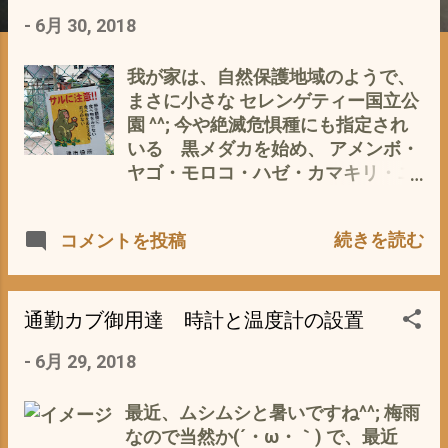
-
6月 30, 2018
我が家は、自然保護地域のようで、
まさに小さな セレンゲティー国立公
園 ^^; 今や絶滅危惧種にも指定され
いる 黒メダカを始め、 アメンボ・
ヤゴ・モロコ・ハゼ・カマキリ・ニ
ホントカゲ・カナヘビ などなど、放
し飼い？ 共生？状態(ﾟ∀ﾟ) もちろ
続きを読む
コメントを投稿
んハツカネズミやムカデ・ゲジゲ
ジ・カメムシにいたり、家の中にま
で進出 たまに裏の山（長谷山）から
降りてきたニホンザルも遊びに？来
通勤カブ御用達 時計と温度計の設置
る(ﾟ∀ﾟ) ここらじゃ評判が悪いが
-
6月 29, 2018
私は好きです^^; コレは、長谷山のふ
もと美里町図書館付近に 出没した
最近、ムシムシと暑いですね^^; 梅雨
ニホンザル 最近は、玄関の外灯の虫
なので当然か(´・ω・｀) で、最近
を狙って、ヤモリの家族がゾロゾロ