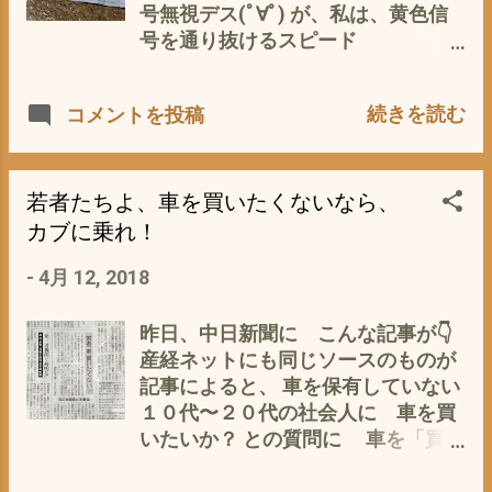
ったらかしの、レストアを依頼され
号無視デス(ﾟ∀ﾟ) が、私は、黄色信
た6万5千キロの スーパーカブ
号を通り抜けるスピード
110Ja07のエンジンのオーバーホー
が・・・・・・ おまわりさんが申す
ル を再開したのですが・・・・・ 今
には、すでに相手側の右折矢印が出
続きを読む
コメントを投稿
日は、土曜日出勤(T_T)
ていたとのこと 若い頃の私なら、猛
然と抗議したところですが、 歳のせ
いか^^; はい、ハイと素直に(´・
ω・｀) すると、今回は、交通違反指
若者たちよ、車を買いたくないなら、
導書で、いいわ って・ω・ なんじ
カブに乗れ！
ゃ〜そりゃ〜 そんなものはじめてみ
-
4月 12, 2018
たぞ〜 運転歴40年で^^; おまわりさ
んが言うには、罰金も減点もないん
だって、 受取のサインと住所と、拇
昨日、中日新聞に こんな記事が👇
印も(ﾟ∀ﾟ) 記入するだけ なんか気
産経ネットにも同じソースのものが
持ち悪〜い が、 またまた素直に
記事によると、 車を保有していない
^^; サイン他記入 後で、マジマジと
１０代〜２０代の社会人に 車を買
眺める(p_-) 普通は、青とか赤と
いたいか？ との質問に 車を「買い
か 色が付いているが、白キップっ
たくない」が前回の２７年度調査比
て(ﾟ∀ﾟ) なんだか、おみくじのよう
１ポイント増の２９％。「あまり買