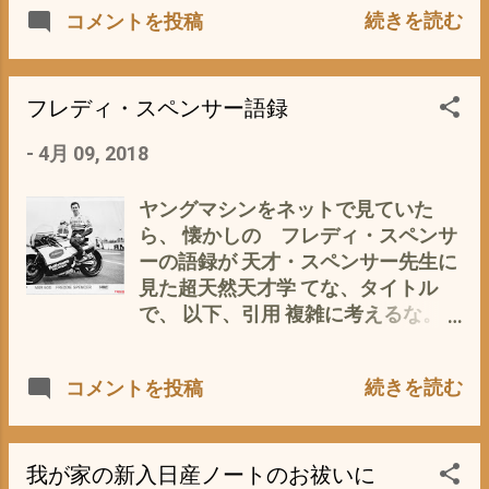
続きを読む
コメントを投稿
な紙質 これは👆最近 お祓いに行った
いたくない」（２５％）と合わせる
椿大社おみくじ 文面に 今回に限り
と５４％に達した。 買いたくない
指導とします だって^^; ちなみに裏
理由は、 「買わなくても生活でき
面も まっ、当たり前っちゃ 当たり
る」が３３％と最多。これに「駐車
フレディ・スペンサー語録
前のことです が、 この当たり前のこ
場代など今まで以上にお金がかか
-
4月 09, 2018
とを 毎日しっかり守るって、 ほん
る」（２７％）、「お金はクルマ以
と 大変なことですよね これを あ
外に使いたい」（２５％）が続い
りがたい ご忠告だと 肝に銘じ 安
た。 てなことを^^; で、 非保有者の
ヤングマシンをネットで見ていた
全運転に心がけたいと・・・・・ あ
うち購入意向のある３６６人に関心
ら、 懐かしの フレディ・スペンサ
と1年で、ゴールドカード(^^) 運転歴
のある車の利用方法を尋ねると、レ
ーの語録が 天才・スペンサー先生に
40年で初めて、5年間無事故無違反
ンタカーが最も多く７１％。複数の
見た超天然天才学 てな、タイトル
に^^; 何事も、平和で、健康・家内安
人が同じ車両を共同利用するカーシ
で、 以下、引用 複雑に考えるな。真
全、が第一ですから ありがたく 私
ェアは５１％を占めた。 だって(ﾟ
実はシンプルだ なんだか、ブルー
めの神棚（コレクションボード^^;）
∀ﾟ) つまり、現在車を持っていない
ス・リーのセリフのような^^; コーナ
続きを読む
コメントを投稿
に鎮座
若者の半分以上は、 お金がないから
リングに関して多くの人が犯してい
車は、持っていない ってこと？ ま
る最大の過ちは、コーナーをひとつ
っ、確かに車は、お金がかかります
の弧と認識していることだ。実際は
よね^^; 私なりに、ザックリと計算す
違う。直線的にコーナーに進入し、
我が家の新入日産ノートのお祓いに