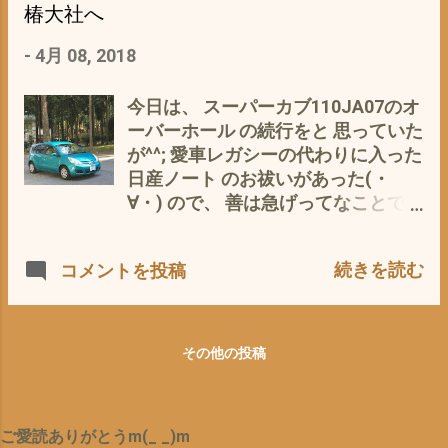
ると 駐車代、各種税金、維持費、購
短時間で鋭く向きを変え、直線的に
椿大社へ
入費用（ローン）などなど、 新車代
立ち上がるんだ。 弧を描いては、い
-
4月 08, 2018
２００万を６０回（５年）だとして
つまでも向きが変わらない。つまり
も、毎月3.3万 （金利なしとして
アクセルを開けられない「待ち」の
も） その他、毎月、ガソリン0.5
時間が続くんだ。 だからブレーキが
今日は、 スーパーカブ110JA07のオ
万、駐車代1万、各種税金 0.2万
大切なんだ。ブレーキは、減速はも
ーバーホール の続行をと 思っていた
任意保険0.2万 条件により変動しま
ちろんだが、コーナーで向きを変え
が^^; 愛車レガシーの代わりに入った
すが^^; なんだかんだと、多分、 毎
るためでもある。正確には「向きが
日産ノート のお祓いがあった(・
月5万円 ほどになるかと つまり、１
変わるに至るまで十分に車速が落と
∀・) ので、 善は急げってなことで、
日 1600円 ほど それに比べ、スーパ
す」ためのものだ。 コーナリングに
さっそく 家族行きつけの 神社 椿
ーカブって、 年、重量税 2400円
おいてもっとも重要なのは、いかに
大社 へ お祓いに行ってきました^^;
続きを読む
コメントを投稿
月200円 自賠責保険 五年間だと、
早くアクセルを開け、加速するか
実はこの神社、 滝行で全国的に有
16,990円 年間3,400円 月300円ほ
だ。だから進入ではとにかくスピー
名 三重県鈴鹿市といったローカルに
ど スーパーカブを新車で買っても３
ドを落とし、向きが変わるのを待
もかかわらず、 滝行 禊修法会 毎
０万 ５年ローン(ﾟ∀ﾟ) だとしても
つ。これができればより素早くアク
月11日の夜8時から終了翌日の朝の2
その他の投稿
月2500円 ガソリン代 月1000円
セルを開けられる。 とても簡単なこ
時ごろまで その日は、品川ナンバー
ほど 1日20km 月400km 燃費がリ
とだよ。速く走るために、長く加速
から大阪、京都、名古屋など、全国
ッター50kmだとして 合計 毎月だ
する。そのためにしっかり減速し
から平日にもかかわらず、続々と参
ご愛読ありがとうm(_ _)m
いたい、3000円 一日に換算すると
て、向きを変える。それだけのこと
加(ﾟ∀ﾟ) 何を隠そう私めも、3年