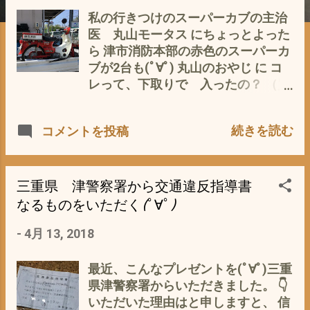
私の行きつけのスーパーカブの主治
医 丸山モータス にちょっとよった
ら 津市消防本部の赤色のスーパーカ
ブが2台も(ﾟ∀ﾟ) 丸山のおやじ に コ
レって、下取りで 入ったの？ （買
う気満々の私^^;） こりゃ〜修理だ
残念(T_T) でも、消防署の赤カブを
続きを読む
コメントを投稿
マジマジと見たのは、初めて(^^)
よ〜く 見ると(p_-) 赤の色が、郵
便カブと チョット違う 郵便カブ
は、真っ赤って感じですが、 消防署
三重県 津警察署から交通違反指導書
の赤カブは、朱色 オレンジっぽい
なるものをいただく(ﾟ∀ﾟ)
赤 ってな感じ。 そういえば、消防
-
4月 13, 2018
車も 赤っていうより、朱色 です
わな〜 しかし、やっぱりスーパーカ
ブは、 警察・郵便・新聞配達など プ
最近、こんなプレゼントを(ﾟ∀ﾟ)三重
ロ仕様のスタイルと色がホント良く
県津警察署からいただきました。 👇
似合います(-_-)デス 早く、途中でほ
いただいた理由はと申しますと、 信