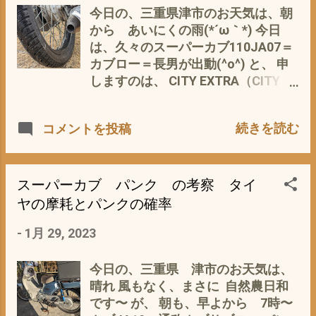
カブ次郎 4台 シングルシートのカ
今日の、三重県津市のお天気は、朝
ブ兄弟の中 唯一 ダブルシート たま
から あいにくの雨(*´ω｀*) 今日
には、 息子や嫁(^_^;) が 乗るこ
は、久々のスーパーカブ110JA07＝
とを想定して ・・・・・・ ですが、
カブロー＝長男が出動(^o^) と、 申
だ〜れも、乗ってくれない(*´ω｀*)
しますのは、 CITY EXTRA（CITY
つまり、 この、ダブルシートは、 格
EXTRA） 2.50-17 43P REINF 2.50-17
好だけ(^_^;) なので、 はかない夢
フロント/リア共用 TT（チューブタ
続きを読む
コメントを投稿
は、 捨て去り 思い切って 撤去＝シ
イプ） MICHELIN（ミシュラン）
ングルシート＝ノーマルに戻す っ
に、最近交換したばかり スーパーカ
て、ことに まずは、 このノーマルシ
ブ ミシュラン タイヤの考察
ートの 張替えから バイクパーツセン
M35からCITY EXTRA へ - 1月 21,
スーパーカブ パンク の考察 タイ
ター(Bike Parts Center) バイクシー
2023 の、レイン性能を検証するため
ヤの摩耗とパンクの確率
トカバー 張替用 ホンダ スーパーカ
^^; 一皮むけて、これから 本来のグ
ブ50 AA04/JA07 401069 を、用意
-
1月 29, 2023
リップ感が発揮できる状態 通勤途中
シート裏のホッチキス？ を外す ヒ
で、 白線やマンホール、横断歩道な
ンジをトルクレンで、 外す ウレタン
ど わざと、リアブレーキだけをか
今日の、三重県 津市のお天気は、
＝アンコの 御開帳(^O^) シートのフ
け、 ロックを試みる 直線でやります
晴れ 風もなく、まさに 自然農日和
レーム＝骨格が なんか？ 邪気のよう
よ^^; が、 ロックしな〜い(ﾟ∀ﾟ) リア
です〜 が、 朝も、早よから 7時〜
な お顔(*´ω｀*) シートの吸盤も 交