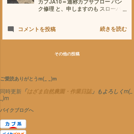
ブレーキの効きが悪いのか？ いやい
カブJA10＝通称カブサブロー パン
換しようと思ったが、 ストックパー
や、 タイヤ交換時に、しっかりパー
ク修理 と、申しますのも スローパン
ツが無いので 今回は、スルー(*´ω｀
ツクリーナーで スラッジは、落と
ク(*´ω｀*) スーパーカブ110JA10＝
*) とりあえず、 試着 シングルシー
し、調整もしっかりした ハズ(-_-)
カブサブロー パンク(*´ω｀*) つま
トの定番 ホンダ純正リアボックスも
続きを読む
コメントを投稿
スーパーカブ ミシュラン タイヤ
り、 今、可動可能なカブは、 1台
試着 容量58 L やっぱ、 これでしょ
の考察 M35からCITY EXTRA へ - 1
だけに〜〜 (*´ω｀*) カブイチロ
う(^O^) シートは、 大型ホッチキス
月 21, 2023 なので、 レインコンデ
ー JA07だけ(*´ω｀*) カブジロー＝
で とめて 完成＼(^o^)／ これで、
ィションでも、 しっかりグリップし
125ボアアップは、緊急時及び 気
その他の投稿
カブ次郎も、 本格的な 現役 復帰
ている って、ことか〜(・∀・) い
分が良い時のみ スーパーカブ
即、 戦闘状態に(^O^) 見れくれ 夢
や〜 おみそれいたしましたm(_
110JA07タケガワ ボアアップ
や憧れ、ではなく(^_^;) 実際に、 通
_)m やっぱ、 カブの2.50-17 は、こ
125 インプレ それに、ハーフウィ
勤・農作業の運搬＝少量の苗や肥料
ご愛読ありがとうm(_ _)m
のタイヤがレギュラーってことに 決
ンドーシールドなので、冬は、さ
など に、 お役に たつ ハズで ござ
定＼(^o^)／ ただ〜 画像参照 スーパ
び〜ので(*´ω｀*) なので、早急に対
同時更新
「
はざま自然農園・作業日誌
」もよろしくm(_
います〜＼(^o^)／
ーカブ パンク の考察 タイヤの
処(^_^;) で、 パンクの箇所ですが^^;
_)m
摩耗とパンクの確率 - 1月 29, 2023
スーパーカブ パンク箇所 が、あ
JA10カブサブローやJA07タケガワ
やし〜(p_-) 箇所を 特定捜査 泡
バイクブログへ
ボアアップ＝カブジロー には、 ちょ
で、確認(^^) カブ パンク チュー
っと、細いのよね〜 リム幅が、1.6
ブ パンク箇所特定(p_-) ピンホー
インチなので^^; 付くことは、付くの
ル(*´ω｀*) このぐらいの大きさだ