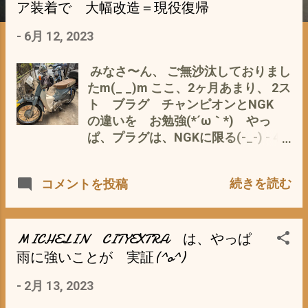
ア装着で 大幅改造＝現役復帰
-
6月 12, 2023
みなさ〜ん、 ご無沙汰しておりまし
たm(_ _)m ここ、2ヶ月あまり、 2ス
ト ブラグ チャンピオンとNGK
の違いを お勉強(*´ω｀*) やっ
ぱ、プラグは、NGKに限る(-_-) - 4
月 23, 2023 以来 チョッと、 自然農
園 の仕事が忙しくって(^_^;) 言い訳
続きを読む
コメントを投稿
は、良しとして(*´ω｀*) 梅雨なの
で、 三重県 津市のお天気も 連日
の雨続き 畑仕事は、・・・・・(*´ω
｀*) なので、 久々に スーパーカブ
MICHELIN CITYEXTRA は、やっぱ
110JA07タケガワボアアップ 通称カ
雨に強いことが 実証(^o^)
ブ次郎の 大幅なモデルチェンジ ？を
-
2月 13, 2023
JA07110 タケガワ125ボアアップ
カブ次郎 と、 申しますのも、 この