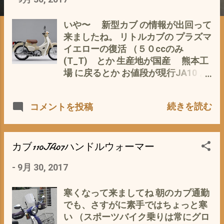
いや〜 新型カブ の情報が出回って
来ましたね。 リトルカブの プラズマ
イエローの復活 （５０ccのみ
(T_T) とか 生産地が国産 熊本工
場 に戻るとか お値段が現行JA10 よ
り5万ほど お高 く なるとか 様々な期
待と不安が交錯しているのは、私だ
続きを読む
コメントを投稿
けではないのでは？ 実物を見ていな
いのでなんとも言えませんが、画像
を見る限り、デザイン的には、 私の
愛車スーパーカブ110JA07とあまり
カブ110JA07ハンドルウォーマー
変わらないような、 現行型JA10か
-
9月 30, 2017
らでは、C100の復刻版のような感じ
です。 フロントブレーキは、JA10
と同じサイズのようだし（JA07は一
寒くなって来ましてね 朝のカブ通勤
回り大きい） JA10では鉄製だった
でも、さすがに素手ではちょっと寒
チェーンカバーの素材は？ シート下
い （スポーツバイク乗りは常にグロ