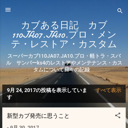
スキップしてメイン コンテンツに移動
カブある日記 カブ
110JA07.JA10.プロ・メン
テ・レストア・カスタム
スーパーカブ110JA07.JA10.プロ・軽トラ・スバ
ル サンバーks4のレストアやメンテナンス・カス
タムについて日々の記録
9月 24, 2017の投稿を表示していま
すべて表示
投
す
稿
新型カブ発売に思うこと
-
9月 30, 2017