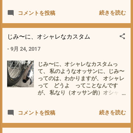
ど、ダンピングがすぐに修復し、安
が） 燃費、維持費、カスタムの容易
続きを読む
コメントを投稿
定感が格段に違います まっ カブ
さ、球数や情報の多さなどなど、
は、カブですので、限界は、すぐに
様々な人が様々な場所で語り尽くさ
来ますが 調子にのってあまり飛ばし
れていますが、 私なりに、カブの魅
すぎないよう 楽しく通勤に使って
力を一言で言うと 気軽さ なんじゃ
じみ〜に、オシャレなカスタム
いる今日この頃です。
ないかと 気軽に乗れる、止まれる、
-
9月 24, 2017
いじれる これに尽きるのでは？ なの
で、こんな場面に遭遇うしても 気
軽に動画が撮れます(*_*) 👇ユーチュ
じみ〜に、オシャレなカスタムっ
ーブから 野生の猿は、⚠危険なの
て、 私のようなオッサンに、じみ〜
で 良い子は真似をしないよう(-_-)
ってのは、わかりますが、 オシャレ
大型バイクなどに比べ、 気軽に毎日
って どうよ ってことなんです
乗れます。 通勤、買い物、雨の日、
が、 私なり（オッサン的）オシャレ
ツーリング 気になった店、風景な
って とにかく、渋い、さりげない、
ど、 ふとした時 に気軽に立ち止まる
クール、マニアック？ あまり目立た
続きを読む
コメントを投稿
ことができます。 （大型バイクは、
ないけど、見る人が見るとキラリ、
止まるのがめんどくさくなる） やっ
知る人ぞ知る おっ！ こ これは？
ぱり毎日カブに接することができる
フムフム なるほどね って感じですか