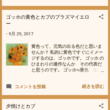
ルバイザーなどイロイロと悩みまし
ージュ 5位プコブルー かと 一番
たが、 やはりカブには、気楽さが一
希少な色 がプコブルー これがまた人
番 でもって少しばかりの 地味なオ
気色でヤフオク相場でも この色だ
ゴッホの黄色とカブのプラズマイエロ
シャレ ？にも気を使って 本格的な冬
けで他の色より相場が5万円ほど お
ー
に入れば、仕方なく^^;グローブをは
高い (ﾟ∀ﾟ) なので、私は、カウルだ
-
9月 29, 2017
めてこのハンドルウォオーマーとの
け最寄りのバイク屋さんで見積もり
ダブル仕様に やっぱり今年の冬もこ
を取ったところ なんと 52340円な
れで乗り切る予定でございます。
り です(ﾟ∀ﾟ) これじゃ オリジナ
黄色って、元気の出る色だと思いま
ルで塗り替えるのも手じゃないか
せんか？ 私的に黄色ですぐにイメー
と 一考。 世田谷ベースカラー なん
ジするのは、ゴッホです。 ゴッホ の
か良いですね〜 （ちなみにこの色
ひまわりの連作なんか その代表だ
アメリカ空軍基地のイメージだそう
と思うのです。 ゴッホ≒黄色 なの
で、 確かに、カラッと渋く青空にな
です。 で、カブはといいますと 黄
じみなすよね〜） それに しぶ〜い
色といえば リトルカブの黄色 思い出
続きを読む
コメントを投稿
つや消しのマットです 画像は 調色屋
すのは、 雨の日も風の日でも 毎朝
さんからお借りしました 服だった
必ず挨拶してくれる 新聞配達のお
ら、 失敗したり、あきても、着替え
姉さんが乗っていたリトルカブの黄
ることができますが カブでは、ほと
色 朝早く薄暗い中 カブ独特の音を
夕焼けとカブ