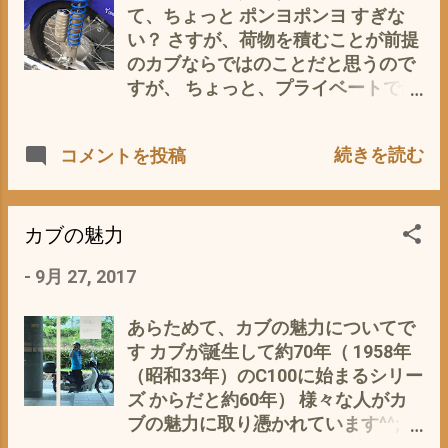
えることができるのです。 （そんな
まれ変わる 今日は、いつになく ハ
て、ちょっと ポンヨポンヨ すぎな
めんどくさいこと いちいちできる
イテンション そうやって 、平成29
い？ さすが、荷物を積むことが前提
か〜 ） とのツッコミが聞こえてき
年の秋も深まって行くのです(-_-)
のカブならではのことだと思うので
そうな ^^;
すが、 ちょっと、プライベートで乗
るには、も〜ちょこっとバイクらし
さが （あと色気も^^; って、ことで
続きを読む
コメントを投稿
私のカブもリアサスを交換 カヤバ
(KYB) GASショック(タンク)CB90
MGS330T👆 カブに似つかわしく
ないほどのメカメカしいイカツさで
カブの魅力
す^^; お値段は、ちょっと 目が飛び
-
9月 27, 2017
出ます😨 ハンターカブでは定番のよ
うで、 サブタンク付きのショック長
330cmって あまり選択肢がないん
あらためて、カブの魅力についてで
ですよね。 で、変えてみると おっ
す カブが誕生して約70年（ 1958年
これは、バイクだ って感じに変
（昭和33年）のC100に始まるシリー
身します （カブも立派なバイクなん
ズ からだと約60年） 様々な人がカ
ですが^^; コーナリングや直線で飛ば
ブの魅力に取り憑かれています^^;
すときのギャップの乗り越え感な
（もちろん この私もその一人です