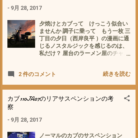
んど 無理です (*_*) なので、一度選
軽やかに立てながら 元気に走って
-
9月 28, 2017
んだ色がず〜っつと続くのですか
いる姿 なんか、がんばってるな〜
ら、 悩むのは、当然かと。 でも、手
って 感じで こっちも ほのぼの
軽にカラーチェンジできるとした
と元気になるのです。 ゴッホさん
夕焼けとカブって けっこう似合い
ら、どうでしょう。 ところが カブ
も この黄色で描きながら 孤独な
ませんか 調子に乗って もう一枚 三
Ja07ならできるのです。 カブ
自分をはげましていたんじゃないか
丁目の夕日（西岸良平 ）の漫画に通
110JA07カウル一式 と言いますの
と 残念ながら我が愛車カブ
じるノスタルジックを感じるのは、
も、このカブ 従来のカブと違い、
110JA07 にはこの黄色（ホンダで
私だけ？ 屋台のラーメン屋のチャル
フレームが有り、 その周りにカウル
は、プラズマイエローってことのよ
メラの音や焼き芋屋の笛の声などが
を身にまとっているのです。 （今の
うです）は、カラーラインナップに
聞こえて来そうな まさに 昭和ノスタ
続きを読む
2 件のコメント
バイクは、ほとんどそうですが^^;
入っていないのですが、 是非 いつ
ルジック そのもの 戦後復興の時代を
往年のカブにとっては、画期的だっ
か この色のカブ110JA07を手に入
日本国民とともに歩み続けたカブ そ
たのです カブの歴史上 このJA07
れ、乗って見たいと思うのです。 追
う、 カブの存在そものが 昭和 なん
系が初の快挙(*_*) なので、カウルを
伸 スーパーカブ110JA07 プラズマ
じゃないかと （私は昭和生まれのオ
カブ110JA07のリアサスペンションの考
変えれば、即 イメージチェンジが
イエロー でググってみたら なん
ッサンですし^^; 明治村 大正村
察
できるのです(*_*) 普段着、お出か
と 『JA07ですみません。』で
に続く 昭和村 の展示物として無くて
け デート❤ ツーリング仕様 は
-
9月 28, 2017
ボーマン船長Ⅲさん のレビュー・
はならない必須うアイテム 堂々と殿
たまたフォーマル仕様（冠婚葬祭
評価 として あるじゃないですか
堂入りです＼(^o^)／ そして、 カブ
用・ω・など。 TPOに合わせて着替
(ﾟ∀ﾟ) うらやまし～ です。
は、 平成も生き抜き 新しく更に生
ノーマルのカブのサスペンション