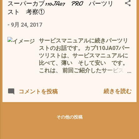
ことがカブの 最大の魅力 かと。
ね。 大体、私は、オシャレって言葉
スーパーカブ110JA07 PRO パーツリ
が苦手（単に縁がない お言葉(*_*)
スト 考察①
なんです 普段の私の服装は、上下黒
-
9月 24, 2017
一色 髪はボーズ（それも最初に剃
り上げて、半年たったらワンレンに
なりチョンマゲ状態、暑苦しくなっ
サービスマニュアルに続きパーツリ
たら、またボーズと1年に2回ほど自
ストのお話です。 カブ110JA07パー
分で散髪するだけ） とにかく めんど
ツリストは、サービスマニュアルに
くさい のです。 愛車のカブに乗ると
比べて、薄い そして安い です。
きだけ、オレンジのカッパや黄色の
これは、 前回ご紹介したサービスマ
ブレイカーを着るだけです。 （単
ニュアル とセットでヤフオクにて落
に、危険回避のための選択色です）
札したものですが やはり表紙には、
続きを読む
コメントを投稿
全く色気無し^^; なのですが 我が愛
オイル汚れが^^; しかし、内容は あ
車カブJA07だけには、オシャレをさ
などれない ですよ。 スーパーカブ
せたいのです(-_-) それも じみ〜
110JA07の部品名や品番 価格 そ
に、しぶ~く オシャレを 所さんの
れに工賃割り出しの標準整備時間な
その他の投稿
世田谷ベースぽいいのが良いです
どが網羅されています。 そこで、興
ね〜 なんせ オッサンですから。 そ
味本位でエンジン全体をすべてこの
ういう意味では、BRDのマフラーな
パーツリストで新品パーツとしてデ