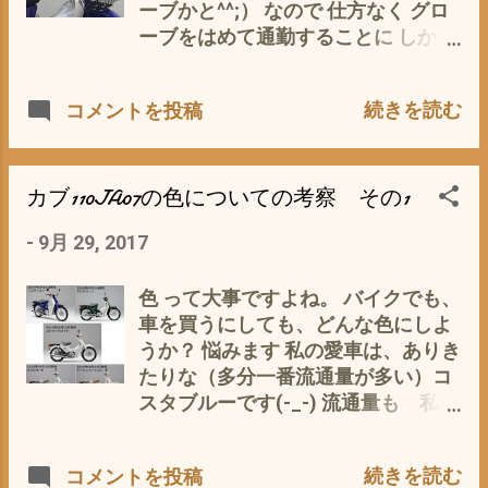
は、スッキリまとまっています。
ーブかと^^;） なので 仕方なく グロ
（JA07 はふっくら^^; で ここから
ーブをはめて通勤することに しか
が 本番 です。 この新型カブが発売
し、朝の忙しいななか、いちいちグ
以降 スーパーカブ110JA07 、
ローブをはめるのもめんどくさい(ﾟ
続きを読む
コメントを投稿
JA10系の 中古相場がどうなるの
∀ﾟ) そこで思い出したのが コミネ
か？ それが問題なんです 私にとっ
(Komine) バイク用ハンドルカバー
ては、 大問題 です(*´ω｀*) 私的に
ネオプレンハンドルウォーマー そう
は、 安くなる に一票です。 カブ
いえば毎年冬には、お世話になって
カブ110JA07の色についての考察 その1
に興味がなく、何にも関係のない私
いるのですが、すっかり忘れていま
-
9月 29, 2017
の妻的には、 わからないわよ〜 と
したm(__)m 新品購入から4年目に入
それは、あなたの都合的 希望的
り随分色あせています それ以前は、
楽観視なんじゃないかと バッサリ ど
カブ定番の 防寒ハンドルカバー（昔
色 って大事ですよね。 バイクでも、
ちらにしろ、今から、新型カブの発
からカブ乗りのおじちゃん、おばち
車を買うにしても、どんな色にしよ
売が待ちどうしいです。
ゃんに愛用されているタイプ）をつ
うか？ 悩みます 私の愛車は、ありき
けていたのですが、 すぐにこの ネオ
たりな（多分一番流通量が多い）コ
プレンハンドルウォーマーに交換い
スタブルーです(-_-) 流通量も 私の
たしました^^; 使ってみるとやっぱり
推測ですが、多分 1位 コスタブ
楽ですね〜 暖かいです これを購入
ルー 2位 アバグリーン 3位コル
続きを読む
コメントを投稿
する時、グリップヒーターやナック
ティナホワイト 4位 バージンベ