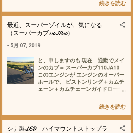
学自転車に取り付けている 奴っ
続きを読む
り、 カムタムパーツや中古バイク市
いでいる 張本人の民族が まっ、マ
て、 多分 イないだろう な・ω・
場が活気ずくのは、 間違いなし^_^
ッチポンプデスが^^; なんとも、マッ
みんなから ダサ〜い＝かっこ悪い
参考資料
チョで暴力的・威嚇的なお姿＝フォ
最近、スーパーゾイルが、気になる
と思われるか？ 便利＝かっこいい＝
https://matome.response.jp/article
ルム ターミネーターのシュワちゃん
オシャレ って 思われるか？ これ
（スーパーカブ110JA10）
s/1524
しか 似合いそうもない 私的には、
で、 息子のテイストが わかる 見て
足と手が・・・・・届かないかも(*
-
5月 07, 2019
くれか？実用性重視か？ が^^; この
´ω｀*) まさに、 スーパーカブの対極
ホンダ純正ビジネスボック 一見
にあるバイク かと でも、一度は、こ
(p_-) じみ〜で、タダのプラスチッ
と、申しますのも 現在 通勤でメイ
んなバイクに乗って、 思いっきり、
クの大きな箱 なんですが よく考え
ンのカブ＝ スーパーカブ110JA10
振り回し、ぶん回したい 男の夢 で
られていて、使い出すと、便利すぎ
このエンジンが エンジンのオーバー
すな^^; 男ってヤツは、こんな無駄な
て、 リアキャリアボックスは、コ
ホールで、 ピストンリング＋カムチ
モノでイキガリたい動物なんです
レ 一択 に なって しまいました
ェーン＋カムチェーンガイドローラ
よ〜m(_ _)m 私的には、まさに 非
デス。 追伸 息子（中1）が 使わな
ー等を交換 以前のガチャガチャ音
現実＝夢 燃費が〜 たぶん ぶん回
かったら 現在、レストア中断中の ス
は、かなり軽減された が、 カブ
す(´・ω・｀) と、リッター3km/L＝
続きを読む
ーパーカブ110JA07＝カブLABO に
JA07のエンジンと比べると ど〜も
70年代のアメ車 なみ か？ まっ、
でも、付けようかと^^;
ガサつき感 が(*´ω｀*) 気も 〜ちよ
そんなこと、気にする人が オーナ
く 回らない 走行距離 約3万と6
シナ製LED ハイマウントストップラ
ーには、^^; 参照
万ｋｍの違い？ もともとJA07Eと