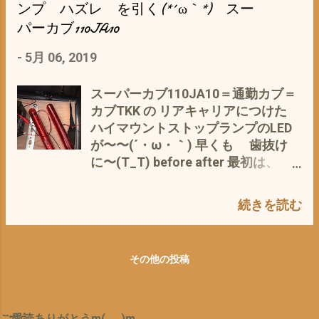
https://nlab.itmedia.co.jp/nl/article
ンプ ハズレ を引く(*´ω｀*) スー
JA10Eのエンジンの特性？ しかし、
s/1905/07/news083.html#nt_18101
パーカブ110JA10
やっぱり 気になる なので、 コ
8radialenginebike05.jpg 追伸 ちな
レ 👇注文しちゃいました^^; スーパ
みに、気になるお値段は、 価格は
-
5月 06, 2019
ーゾイル エンジンオイル添加剤
325万円（税込）から。 Rocket 3
SUPER ZOIL 4サイクル用 100ml
TFCは世界750台の限定生産で、日
スーパーカブ110JA10＝通勤カブ＝
[HTRC3] 最近SUPER ZOIL eco なる
本市場では2019年冬に発売予定 各車
カブTKK の リアキャリアにつけた
ものが新登場のようですが、 お高い
両にはシリアルナンバー入りバッジ
ハイマウントストップランプのLED
ので スルー 元来、20代からバイク
付 排気量は、カブのざっと20倍・馬
が〜〜(´・ω・｀) 早くも 歯抜け
やクルマいじりで、 エンジンのサプ
力はも20倍 お値段は、10倍 ほど
に〜(T_T) before after 最初は、
リメント＝添加剤 は、色々と試した
オープンカーやスポーツカーなど、
LEDの一つが 消灯^^; それが、次々
＝騙された わけで、 その系のモノ
車を買うと思うと、イガイと、お安
と、増え １ヶ月後には、マダラ(*´ω
は、私的に基本 懐疑的 デスが 、 ワ
続きを読む
いかも〜(*´ω｀*)
｀*)に もう我慢ができず、返品 そも
コーズ フィエール1 →ピットワー
そも このシナ製LEDライト 来たと
ク→AZ(エーゼット) FCR-062 燃料添
きから ±黒赤が逆だったし、 なん
加剤 の 効果を体験してからは、
その他の投稿
か、イヤな予感はしたのですが まさ
AZ(エーゼット) FCR-062 燃料添加剤
に、 ハズレ くじを引く ソレも、
1L ガソリン・ディーゼル用燃料系統
たちの悪いことに、 初期症状では、
の清浄、防錆 FP101 ガソリン添加剤
問題なく、 時間差 攻撃（1ヶ月以
ご愛読ありがとうm(_ _)m