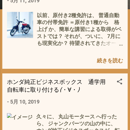
-
5月 11, 2019
以前、原付き2種免許は、 普通自動
車の付帯免許 ＝原付き1種から 格
上げ か、簡単な講習による取得がベ
ストでは？ それが、ついに、 7月に
も現実化か？ 待望されてきたオート
マ原付２種免許の取得容易化が近々
実現されることに 小型二輪免許には
続きを読む
MTとATの二種類があり、今回教習
が短縮されたのはATのみ。 話題の
モンキー125などのミッション車に
ホンダ純正ビジネスボックス 通学用
乗る場合はMT免許を取得する必要
自転車に取り付ける(・∀・)
現行の3日が2日に短縮しただけ で
すが、 それでも、土日に受ければ、
-
5月 10, 2019
それだけで、 スーパーカブC125 に
も 乗れる＼(^o^)／ 条件は、 ●1日
久々に、 丸山モータース へ行った
の技能教習の上限を1時限引き上げ
ら、 ジャンクパーツの山の中に、
る（最大4時限に） ●1日4時限の技