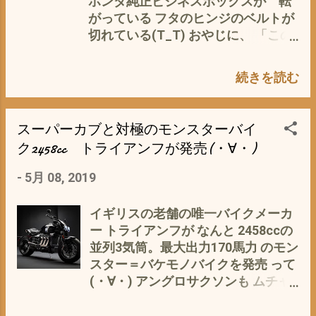
ホンダ純正ビジネスボックスが 転
能教習を行う場合、50分の休憩時間
がっている フタのヒンジのベルトが
を置く ●普通自動車免許等保有者に
切れている(T_T) おやじに、 「この
限る もちろん、 クロスカブ110 もこ
ビジネスボックス売って〜」・ω・
のAT免許で乗れる 原付き一種に比
て、聞いたら 「イイぞ〜」って、イ
べ、 原付二種には下記のように消費
続きを読む
イ値で＼(^o^)／ で、早速 お持ち帰
者に多くのメリットが 【消費者にと
り^^; おやじの気の変わらないうちに
ってのメリット】 ・原付きのように
このビジネスボックス 何に使うの
スーパーカブと対極のモンスターバイ
2段階右折の義務がない ・法定最高
か？ と申しますと うちの息子今年
速度が60km/h＝無理なく車の流れ
ク2458cc トライアンフが発売(・∀・)
から（中1） 通学用自転車 に before
に乗れる ・安い維持費と自動車税・
after なんせ、 今かついで 自転車
-
5月 08, 2019
普通自動車保険のファミリーバイク
に乗っている バックが ランドセルよ
特約が使える ・無理のないエンジン
り 重い(*´ω｀*) たぶん20kgほど コ
設計のため、耐久性や排ガス規制に
イギリスの老舗の唯一バイクメーカ
レを肩にかけての通学 それも、自宅
適応し、 燃費も50ccにくらべ、実
ー トライアンフが なんと 2458ccの
は、山の麓＝坂道ばかり 息子に
質的に 良い 【メーカーにとっての
並列3気筒。最大出力170馬力 のモン
は、 「一度コレを使ってみて、嫌
メリット】 ・125cc規格は世界に販
スター＝バケモノバイクを発売 って
だったら、ハズせば イイ」 と とり
売ができる ・落ち込んでいるバイク
(・∀・) アングロサクソンも ムチャ
あえず、 お試しを オススメ 中学校
売上に貢献できる 何はともあれ、 既
やって おりますネ〜(´・ω・｀) エ
で ホンダ純正ビジネスボックスを 通
存のカブ主にとっても、裾野が広が
コだ・環境だ・地球温暖化だと、騒