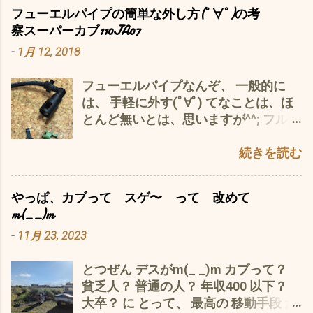
^^; を、聴きながら も〜 飲んでま
自分の畑仕事 シルバー人材センターさ
トじゃ〜 必要な人があれば、一部だっ
フューエルパイプの簡単な外し方(ﾟ∀ﾟ)の考
す〜 炭酸＋シソジュース＋焼酎 で、
ん 依頼の 草刈り やら、 忙しい〜 し
たらメールの添付も可能かと。 👇コメ
察スーパーカブ110JA07
^^; わたしゃ〜 最近、 カブに関して、
暑いやら(*´ω｀*) ですが、 今日は、
ントもお気軽にm(_ _)m 追伸 ついでに
-
1月 12, 2018
JA10 JA07プロ の 2台 イロイロ
唯一稼働可能な スーパーカブ110JA07
今ハヤリのインスタグラムなんぞの表
ありまして^^; まずは、 JA10 現地で、
の 風防＝キャノピー＝ウィンドスクリ
示もいたしました。 （ちょっと、
フューエルパイプなんぞ、 一般的に
2回の エンスト メインフューズ
ーン の 交換を なんせ、 この風防も 中
iPhoneでは、表示がふらつくみたいで
は、 手軽に外す(ﾟ∀ﾟ) てなことは、ほ
15A 再び 切れる(T_T) スペアーの
古 で、 白っちゃけ 雨の日の夜の バイ
m(_ _)m 思案中デス。
とんど無いとは、思いますが^^; フルレ
フューズを 入れると、 メインキーを回
パスなど 最悪(*´ω｀*) 対向車のヘッド
ストア（エンジンを載せ替え）する場
した とたん、 パチっと 即 切れる な
ライトの乱反射で 度々、 風防から顔
合や、タンク、スロットル、燃料ポン
続きを読む
ので、 サンバーくんで、 レスキュー
を 出さないと 前が 見えない(*´ω｀
プなどを交換する場合には、避けて取
これも、 1週間中 2回も(T_T) 原因
*) なんの ための 風防なのか？ って
れないハズ ご多分に漏れず、私的に
究明中(´・ω・｀) お次、 スーパーカブ
な わけで、 アマゾンさん 汎用品 です
やっぱ、カブって スゲ〜 って 改めて
も この面倒くさい作法を習得しなけ
110JA07プロ 復活の予感が〜〜(^o^)
が、 これが、 また なかなか(^O^) スク
m(_ _)m
れば、先には進めないってことで、 こ
- 6月 10, 2024 で、 気を良くして(^o^)
リーンの 厚さは、 純正より、厚い
-
11月 23, 2023
の際、徹底的(p_-)に考察してみまし
強力アルカリ サンポールで、 苔や汚れ
(^O^) つまり、 しっかりしている それ
た。 最近の工業製品（iPhoneなどの精
を クリーニング カゴを付けたり、 レ
に、 この アクリル樹脂って 所詮 消
とつぜん デスがm(_ _)m カブって？
密機器や家電製品）は、組み立てるの
ッグシールドをクリーニング したり
耗品 5年も 炎天下 そして、 汚れ
貧乏人？ 普通の人？ 年収400 以下？
は、簡単だが、バラしてパーツ交換す
テスト走行で、家の周りを 気を良くし
を 拭いて いる と、 当然 今の、車の
大卒？ に とって、 最高の 移動手段 だ
るには、ほんとうに面倒くさい（バッ
て^^; この状態＝まさに、ネイキッドス
アクリルヘッドライトカバーと 同じ状