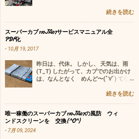
か(ﾟ∀ﾟ) 新型カブの発売 に合わせて、
(^o^) カウルは、 去年の年末、妻の愛
ックを 突き破り なんじゃ 〜こり
今年は、特に盛り上がっているようで
続きを読む
車 日産ノートの洗車時に使った残り
ゃ〜〜〜 スーパーカブ110JA10エン
（なんせカブ60周年で・・・・60年に
の AZ(エーゼット) CCT-001 自動車用
ジンシリンダーブロックが〜〜〜 オイ
いっぺんだけ(・・;) 私は、カブ主にな
ガラス系コーティング剤 アクアシャイ
ルが 漏れる ⬇ それに、気づかない
スーパーカブ110JA07サービスマニュアル全
って3年目ですが、そんなイベントが
ンクリア 300ml 中型車約7台分 マイク
と、エンジン焼付き ってな、筋書きが
PDF化
有るなんで全然知りませんでした
ロファイバークロス 付き (AW301)
(*´ω｀*) 私的考察だと、 ガイドローラ
-
10月 19, 2017
(・・;) でもって、例のごとく ググっ
で、吹き上げる バイク用もアルようだ
ーの位置を上にずらすことで、 このカ
て見ると 『第21回 カフェカブミーテ
が、残り物なので^^; 基本、洗車時にケ
ムチェーンガイドローラーを大きくす
昨日は、代休。 しかし、 天気は、雨
ィング in 青山』 なんて、やっている
ミカル用品を使わず、家庭用シャンプ
ることができ、 すり減りのキャパに余
(T_T) したがって、カブでのお出かけ
じゃないですか。 それも21回
ー＝ママレモン系 で 洗うだけ なん
裕をもたせている＝耐久性が上がる
は、なんとなく めんど〜(ﾟ∀ﾟ) てな
も・・・・・・m(_ _)m イロイロなブ
ですが、コレは お安い上に、拭き上
と、言うことかと (ﾟ∀ﾟ) うっ〜〜〜〜
ことで、暇を持て余して、 この際と、
ログを見ると、楽しそう、すごそ
げも、楽で、コーティングもされ 艶
む、 さすがは、ホンダさん やっぱ
カブ110JA07のサービスマニュアル の
続きを読む
う〜、おもしろそ− 様々な仕様のオリ
もアップ 撥水性も アルだろ〜〜〜
り、世界のスーパーカブ ...
PDF化にトライ(*^^*) （ そのうちやろ
ジナルカスタムが目白押し カブが大好
最後は、 ドライブチェーンの清掃と調
うと思ったのですが、今日がチャンス
きな人が一同に集まるって スゴイ！
整 サービスマニュアル 参照 最近、
唯一稼働のスーパーカブ110JA07の風防 ウィ
とばかり） いや〜、サービスマニュア
実際に見て合ってみた〜いよ〜 でもっ
フト 思ったことが、 エンジンオイル交
ンドスクリーンを 交換(^O^)
ルをパソコンで手軽に閲覧できるって
て、是非行ってみたいと思い グーグ
換時の 廃油が 溜まっている＝捨て
-
7月 09, 2024
いいですね〜(^o^) 勉強になります^^;
ル・マップで検索すると 東京 青山
ずにストック？ それを、ドライブチェ
こりゃ〜 ホンダの命（知的財産）そ
三重県津市から下道で431㌔ ほぼ1号
ーンのクリーンアップに ふんだん に使