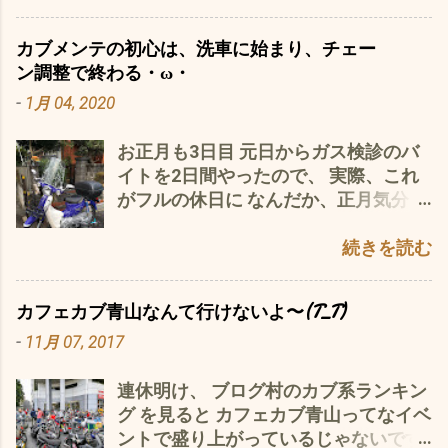
ほぼ2週間以上 放置状態(*´ω｀*) ま
違いがあるのですが、 それより、 カム
ずは、 武川Fiコントローラーの取り付
チェーンガイドローラーの取り付け位
カブメンテの初心は、洗車に始まり、チェー
け そして、 メイン の武川125ccボアア
置 JA44のパーツリスト によると、
ン調整で終わる・ω・
ップキットの設置 できれば、 リア ス
No9のパーツの取り付け位置が、JA07
-
1月 04, 2020
イングアーム・リアホイール ハンドル
系に比べると2cmほど上に上がってい
ステム・フロントフォークオイル交換
る つまり、スプロケットカムに近づい
お正月も3日目 元日からガス検診のバ
＆設置・フロントホイール設置 前後と
ている(ﾟ∀ﾟ) と、言うことは、？ もし
イトを2日間やったので、 実際、これ
も、半年前に 新品のホイールベアリン
かしたら、 N0.9のカムチェーンガイド
がフルの休日に なんだか、正月気分
グに交換 済み^_^ まで、できれば、ベ
ローラーに変更が・・・・ たぶん大き
が・・・・・・ナイ(´・ω・｀) で、 今
ストかと ココまで、来れば、自走が可
くなっているのでは？ と、もうします
日は、 昨日のカブ110JA10の洗車 に
続きを読む
能な状態 後は、お楽しみ キタコクラッ
も、 こいつが👆よく減る 大体3万キロ
続き、 JA07の洗車を JA10の洗車をや
シクダウンマフラー なんぞをつけれ
で、このような状態 そうなると、カム
って、気を良くした 私^^; 汚れたレッ
ば・・・・・・ ほぼ完成＼(^o^)／ カ
チェーンのテンションが緩んで、 初期
カフェカブ青山なんて行けないよ〜(T_T)
グシールドは、 去年手に入れた ピカ
ウルのペイント は、・・・・・・・そ
状態だと、カチカチ、カリカリと、エ
-
11月 07, 2017
ールネリ 250Gで コレで、ホイールや
のうち・・・ に
ンジン始動時に鳴る ⬇ 減りが進むと、
レッグシールド、ステンレスの台所シ
常時カリカリ、ガチャガチャと鳴る ⬇
連休明け、 ブログ村のカブ系ランキン
ンクなど 何でも磨け、 ガソリン臭さ
それが、さらに進むと ついには、 シリ
グ を見ると カフェカブ青山ってなイベ
もなく、充分の量で、お買い得かと 缶
ンダーブロック内壁を暴れたチェーン
ントで盛り上がっているじゃないです
のデザインがレトロチックでステキ
が削り、 最後には、 シリンダーブロ