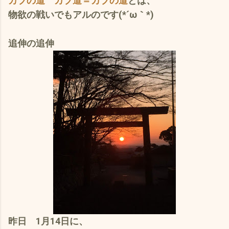
カブの道 カブ道＝カブの道
とは、
物欲の戦いでもアルのです(*´ω｀*)
追伸の追伸
昨日 1月14日に、