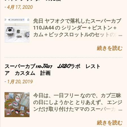
-
4月 17, 2020
先日 ヤフオクで落札したスーパーカブ
110JA44 の シリンダー＋ピストン＋
カム＋ビックスロットルのセットの内
シリンダーの徹底的^^;比較を よ 〜
〜〜く、観察(p_-) 上部 きれいなのが
続きを読む
JA44左 汚いのがJA07のシリンダー
右 下部 ぐるっと一回り う 〜〜〜む、
スーパーカブ110JA07 LABOラボ レスト
パッと見ため、あまり変わってないよ
ア カスタム 計画
うな？ シリンダー内壁は、Ja44は、
-
1月 20, 2019
スパイニースリーブ加工と、いう エン
ジンのシリンダーの内側に鋳込まれた
今日は、一日フリー なので、カブ三昧
鉄製の筒（これをスリーブと言う）の
の日にしようかと とりあえず、 エンジ
外側に細かい突起を設る改良がされて
ンだけ取り付けたママの スーパーカブ
いるとのことですが、 外観的には、そ
110JA07 LABOラボのレストア＆カ
の確認は、できず ただ、 一番の変更点
スタムの続きを この状態で、年越し
続きを読む
は 冷却フィンがあるか？無いかも？も