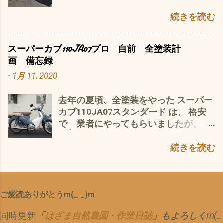
と 普通の人？？？ 私の 場合 通勤 月 往
テリー交換でさえ）手間がかかる、 ま
タイル で 新鮮なガソリンを 給油＋空
態に(*´ω｀*) なので、 スナオに 新品
復20km を 20日 後は、 買い物？ レ
続きを読む
たは、できない、できてもアッセンブ
気圧を さらに、 オーバーヒート対
と 交換 ヘナヘナの ステイは、 いら
ジャー？ 農作業？へ 通勤と 農作業の
リー一式交換 って傾向になっている
策？ 洗濯バサミを 付けたり スーパ
ない ようは、 ステイ 骨格さえ、 あ
場所は、 3km 誤差 範囲だと 考えれば
ようで、 修理するより、買い替えたほ
ーカブ110JA10 エンジンオーバーヒ
れば、 何度でも、 復活 当然、 ネジ
スーパーカブ110JA07プロ 自前 全塗装計
余裕で 1000km 月 なので、 リッター
うが安い ってなことで、 リサイクル
ート対策に 古典的なアルミ洗濯バサ
穴は、 個別に 開けない
画 備忘録
50km の 燃費で 消費する ガソリン
やエコとは、真反対な方向へ言ってい
ミを設置(´・ω・｀) ウィンカーのリレ
と・・・・・・・ つまり、 穴が 4ツ
-
1月 11, 2020
は？ 20L つまり、 1っヶ月 3000円〜
るのでは？ と疑ってしまうほど、 一昔
ーの接触不良を リペアー と、 ブラッ
余計に 開く ことに^^; でも 気にし
今は、 え〜と 最安値 157円 だから
前だったら、燃料パイプは、すべてΩ
シュアップ 現役復帰 間近(^o^) と 思い
な〜い、 前が シャビシャビで 見えな
去年の夏頃、全塗装をやった スーパー
3200円 か？ それは、 バイトの交通費
型の針金？ホースバンド？ホースクリ
き が、 その作業中 突然 エンジンスト
いより ぜんぜん マシ なので^^; それ
カブ110JA07スタンダード は、 格安
で ペイ なので、 実質、 タダ＼(^o^)
ップで 締まっていましたら 参考として
ップ(´・ω・｀) キックが 降りない セ
に、 本田 純正だと お高い(*´ω｀*) 梅
で 業者にやってもらいましたが、 こ
／ それに、 取り回しは、 楽 Uターン
スーパーカブ50の改善対策でフューエ
ル 回らない(T_T) 原因 ただいま、 究
雨明けは、 まだまだ、 これからは、
の👆JA07プロは、 自前で全塗装に挑戦
や 狭い道 田舎道 畑 でも＼(^o^)／ 後
ルポンプ http://ride-kobe.com/blog/?
明 中(´・ω・｀) あげく、 サンバーく
この スーパーカブ110JA07 が、 頼り
することに(・∀・) と、申しますの
続きを読む
は、 収納能力 カブの フロントバスケ
cat=5 と 手持ちのサービスマニュア
んで、 刈草コンポスト 運送中 シート
の 綱 で、 ございます〜^...
は、 プロは、スタンダードに比べ フ
ット と リアキャリアは は、 最強 デス
ルとパーツリスト で、結局 ポイント
ベルトで、 お巡りさん
ロント部分のカウルがナイ つまり、 め
＼(^o^)／ それに、 駐車所 で、 迷わ
としては、 ［１］のジョイントラバー
に・・・・・・・ これで、 ゴールド免
んどくさい部分メーターパネルやフロ
ない？ 楽に 止められる＼(^o^)／
って言う名前の黒い耳のようなゴムパ
許 が リセット(T_T) と、 最悪の 1週間
ご愛読ありがとうm(_ _)m
ントフェンダーカバーがナイ ＝塗装面
ッキンを 徹底的に引っ張りながら、ミ
に(*´ω｀*) まっ そんな 一週間も ある
積は、ホボ1/2 か？ なのと、 できるだ
ドリ［３］の両側をシッカリ押さえ込
かと でも〜 ヤフオクで 落札した C製
同時更新
「
はざま自然農園・作業日誌
」もよろしくm(_
け、予算を圧縮と自前での塗装技術？
む この［３］の圧力は、サービスマニ
本田の パーツが これで、 また、 リベ