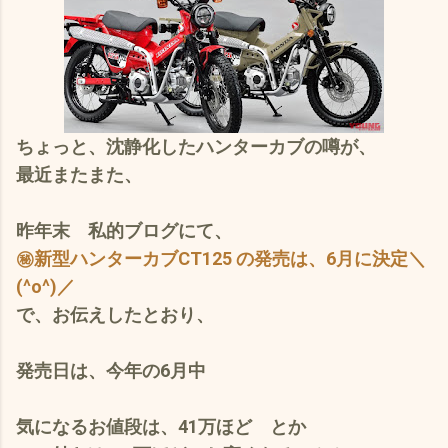
ちょっと、沈静化したハンターカブの噂が、
最近またまた、
昨年末 私的ブログにて、
㊙新型ハンターカブCT125 の発売は、6月に決定＼
(^o^)／
で、お伝えしたとおり、
発売日
は、
今年の6月中
気になる
お値段は、41万
ほど とか