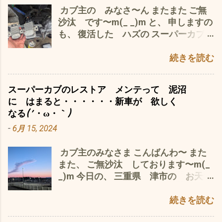
カブ主の みなさ〜ん またまた ご無
のものだと実感デス。 ついでに著作権
線を東へ 車での所要時間8時間55分っ
うってこと^^; チェーンカバーを外し、
沙汰 です〜m(_ _)m と、 申しますの
の問題もググって勉強・ω・ 引用 と言
て(ﾟ∀ﾟ) 愛車スーパーカブ110JA07だ
100均一で買ったオイラーで、 上か
も、 復活した ハズの スーパーカブ
う手段ならネット上での公開もOK と
ったら、たぶん軽く10時間は越える(ﾟ
ら、タラタラと かけ、 下にウエス
110JA10 は、 またまた、 ヒューズ切
のことで、 キャノンの家庭用複合機な
∀ﾟ) （大学時代に東京から実家の九州
で 吹き上げる 要は、洗浄とグリスア
れ(*´ω｀*) サンバーくんの、 助けを^^;
続きを読む
もんで、スキャンを始めて、ざっと
1200㌔4泊5日で CB50でツーリング し
ップをいっぺんに してしまう って
レギュレーター を JA07のと 交換
500ページを昼の2時から9時に終わる
たことは、ありますが それも40年近
こと 両手が塞がって、写真は、撮れな
した が、 やっぱ、 ダメ 切れる(*´ω
途中でホントめげそうに(T_T) カブ
く前のこと） 日帰りは、当然不可能
いよ〜〜〜〜(*´ω｀*) コストは、０円
スーパーカブのレストア メンテって 泥沼
｀*) ちなみに、 左がJA10 右がJA07
110JA07サービスマニュアル タバコ
（カフェカブに車や電車ってなわけに
で、 効果は、 抜群 ＼(^o^)／・・？
に はまると・・・・・・新車が 欲しく
大きさは、違うが 端子は、 同じなの
のBOXより厚い^^; 分厚いマニュアルを
は・・・） こりゃ〜 事前に知ってい
サビや汚れがスッカリ落ち、 チェーン
なる(´・ω・｀)
で^^; 中華製のコストダウンか(*´ω｀*)
ズレずに押さえ込みながらのスキャン
ても 無理ですわ 来年の6月にたぶん
に 光沢と しなやかさが、よみがえ
-
6月 15, 2024
テスト走行は、 順調 だった のに〜
は、大変^^; 7時間労働＼(^o^)／ 終わっ
やると思う 第15回カフェカブパーティ
る。 チェーン専用オイルのような粘度
^^; 復活 間近だった スーパーカブ
た後のビールがウマイ！ この季節は、
ーin京都 を目指しますm(_ _)m オリジ
は、ないので、 飛び散らないように、
カブ主のみなさま こんばんわ〜 また
110JA07プロも キックが 突然 降り
64の焼酎のお湯割りが定番ですが、 肉
ナルステッカーや名刺なんぞも作って
しっかりと拭き上げることが 大事 ど
また、 ご無沙汰 しております〜m(_
なくなり、 エンスト たぶん、 またま
体労働の後は、やはりビールです。
^^;
うせ、飛び散っても、カブは、チェー
_)m 今日の、 三重県 津市の お天気
た、 エンジン オーバーホール しない
（ほんま、この季節で汗） ビールの後
ンカバーがあるので、 あまり、気にす
は、 午後から 雨 ソロソロ 東海地区
と、 原因が・・・・・・・(*´ω｀*) っ
は、チマチマ焼酎を飲みながら、PDF
る必要もナイ かと で、最後は、チェ
も 梅雨入り か？ 先日、 あやし〜
続きを読む
て な わけで、 カブ熱
を閲覧 あっ〜 チョットずれてる マ
ーン調整 いつも、気...
雲が ゴジラが 火をふいている ような
は、・・・・・・ ダダ下がり(*´ω｀*)
ッいいか(´・ω・｀) 次は、パーツリス