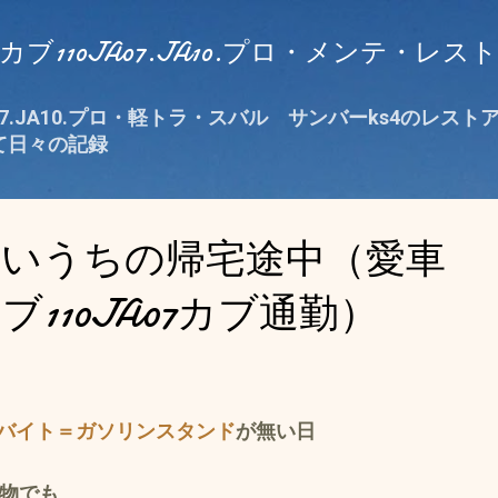
スキップしてメイン コンテンツに移動
ブ110JA07.JA10.プロ・メンテ・レ
07.JA10.プロ・軽トラ・スバル サンバーks4のレス
て日々の記録
るいうちの帰宅途中（愛車
110JA07カブ通勤）
バイト＝ガソリンスタンド
が無い日
物でも