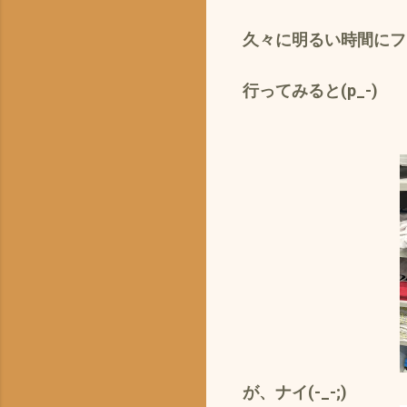
久々に明るい時間にフ
行ってみると(p_-)
が、
ナイ(-_-;)