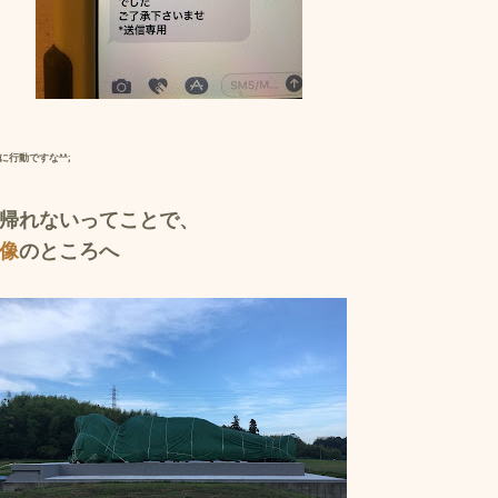
行動ですな^^;
帰れないってことで、
像
のところへ