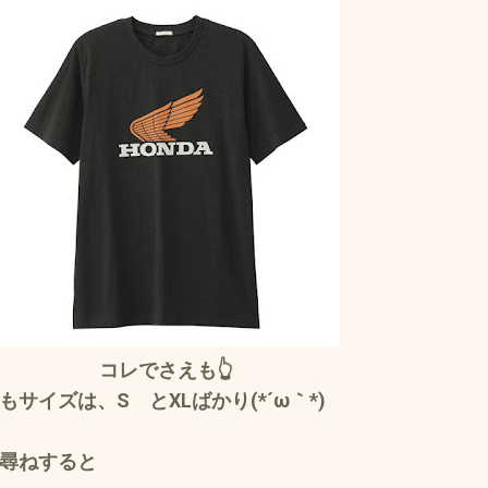
コレでさえも👆
サイズは、S とXLばかり(*´ω｀*)
尋ねすると