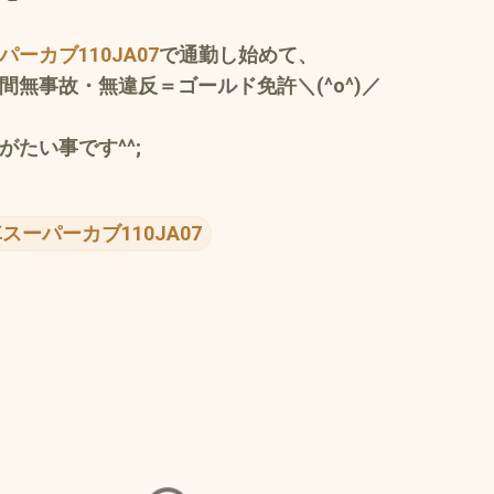
ーカブ110JA07
で通勤し始めて、
間無事故・無違反＝ゴールド免許＼(^o^)／
たい事です^^;
スーパーカブ110JA07