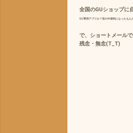
全国のGUショップに自
GU専用アプリか？
世の中便利になったもん
で、ショートメールで
残念・無念(T_T)