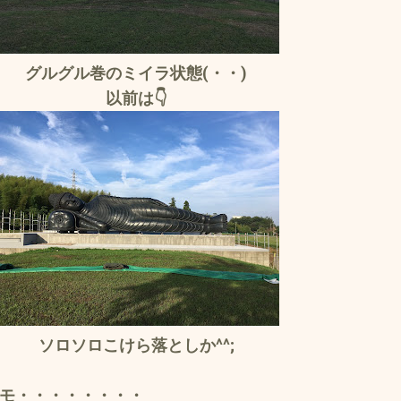
グルグル巻のミイラ状態(・・)
以前は👇
ソロソロこけら落としか^^;
モ・・・・・・・・