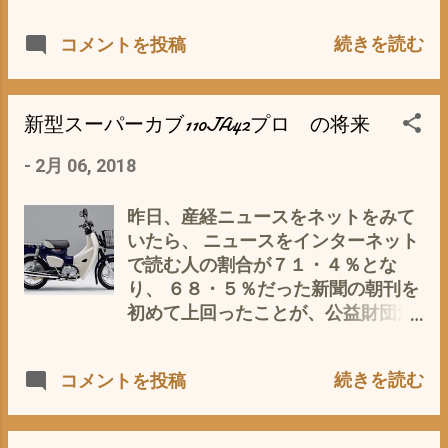
フラーについて調べていくと、そう
とアホでんな
∀・) さっそく家に帰って、 「ミズ
単純なものでは、無いようで(ﾟ∀ﾟ)
続きを読む
コメントを投稿
ノ 電熱ヒーターベスト 充電
では、 マフラーの役割とは、 以下、
式」 てなキーワードでググってみ
ネット参照 マフラーは主に以下の様
る 有るじゃないですか(ﾟ∀ﾟ) コレ、
な役割が有るとのこと ①【消音】 高
👇これよ (ミズノ)MIZUNO トレーニ
温・高圧の「排ガス」をそのまま大
新型スーパーカブ110JA42プロ の将来
ングウエア サーモブリッドシャツ
気に放出してしまうと、とてつもな
-
2月 06, 2018
32JC6656[メンズ] 彼が、言うに、
く大きな音（騒音）が出てしまうの
「バイク用だったら、もっとバリエ
で、内部の「サイレンサー」という
ーションがあると思いますよ」 との
構造を通して消音する役割 ②【吸気
昨日、産経ニュースをネットをみて
こと、 なので、さらに、 「バイク
の効率化】 排ガスが出て行く「勢
いたら、 ニュースをインターネット
電熱 ベスト 充電式バッテリー」
い」を利用して、吸気の効率を上げ
で読む人の割合が７１・４％とな
てなキーワードで検索 アリました
る役割（「勢い良く出て行く事で、
り、 ６８・５％だった新聞の朝刊を
よ、イロイロと ARRIS 充電式電熱ベ
その反動勢い良く吸気出来る！」み
初めて上回ったことが、公益財団法
スト 洗える電熱ヒーター付ウエア 防
たいなイメージ） 排ガスの勢いを弱
人「新聞通信調査会」が実施した平
寒ベスト サイズと温度調整可能 男女
めると、排気音が小さくなります
成２９年度の全国世論調査で分かっ
続きを読む
コメントを投稿
兼用 バッテリー付き も〜っ、 今時
が、勢いが弱くなるので、吸気の効
た。 ソース元
の若いヤツは、文明の利器を最大限
率が下がる。 ③【排ガス規制対策】
http://www.sankei.com/entertainm
に利用するヤカラなのね(ﾟ∀ﾟ) ナン
触媒＋二次エア等の環境対策装置も
ents/news/180120/ent1801200010-