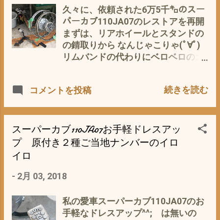
ックダウンマフラーか、エンデュラ
1/92676/ だが、 個人店である新聞
さらに装備品を変更し デュアルパー
久々に、依頼された6万5千㌔のスー
ンスハイパーメガホンマフラーなん
配達屋さんにそれだけの環境投資が
パス（多目的） に 特化？・ω・ さ
パーカブ110JA07のレストアを再開
ですが・・・・・ 歯切れのいい音
できるか？ もっ、 もしかしたら、本
せたハンターカブの通称を持つCTシ
まずは、リアホイールとスタンドの
は、モリワキ 低音は、キタコ、エン
来の姿であるカブらしいカブ つま
リーズの1車種である。 車体型式
の錆取りから なんじゃこりゃ(ﾟ∀ﾟ)
デュランス か 値段は、エンデュラ
り、ビジネス お仕事などの実用に
JD01 エンジン JD01E型 105cm3 4ス
リムバンドの代わりにベロベロのガ
ンスとBRDが一番お高い 悩むところ
徹したプロ仕様のカブは、 この新型
トローク 空冷2バルブSOHC単気筒
ムテープが・・・・・固着 コレを灯
です ヤフオク出品数としては、モリ
スーパーカブ110JA42プロで、 最後
内径x行程 / 圧縮比 52.0mm x
油で溶かして、ブラシでシコシコ
続きを読む
コメントを投稿
ワキ BRDは、すでに、愛車スーパー
になるかも(・∀・) 神 とまで、ノタ
49.0mm / 8.5：1 最高出力
と、削ぎ落とす 1時間ほどかけて、
カブ110JA07に着装済み、 それに、
マウ人がいる 巨大なカゴ（フロン
7.6ps/7,500rpm 最大トルク 0.85kg-
やっときれいに^^; 次に、スタンド
BRDもモリワキも ヤフオク平均落札
トバスケット）もコレで みおさめ
m/6,000rpm 乾燥重量 - / (87)kg 車
も 灯油で固着したグリスを削ぎ落
価格は、新品とあまり変わ...
か〜 うっ〜ん 欲しい もったい
両重量 92kg / (91.1)kg とのこと 現
とす 乾いたら、 ホイールの内側のサ
スーパーカブ110JA07お手軽ドレスアッ
ない(´・ω・｀) 無くなる前に、この
在、正式な新車販売は、されていま
ビを ソフト99(SOFT99) 補修用品 赤
プ 原付き２種ご当地ナンバーのイロ
最後（とカッテに思われる）この新
せんが、ヤフオクなどの相場を見る
サビ転換防錆剤 09204 でレタッチす
イロ
型スーパーカブ110JA42プロを手に
と、 オーストラリア・国内・６V・
る あとは、メッキ部分を SOFT99 (
入れて、一度乗ってみたい〜 といっ
12Vなど様々な仕様があり、 現状維
ソフト99 ) 99工房 コンパウンドトラ
-
2月 03, 2018
た願望に襲われる今日このごろでし
持で即使用可能なものなら、やはり
イアルセット 25gx3種 09192 で、ツ
た(*´ω｀*) そして、 中古相場が下が
30万以上は必要かと。 レストアベー
ヤ出しする この作業は、外のガレー
私の愛車スーパーカブ110JA07のお
りそうな JA07プロ にも興味が^^;
スなら、ピンきりですが^^; （フレー
ジでは、あまりにも寒いので、部屋
手軽なドレスアップ^^; は無いの