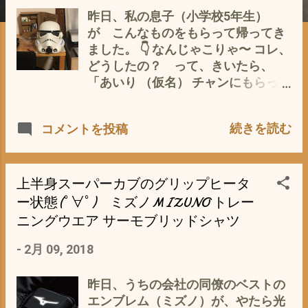
昨日、私の息子（小学校5年生）
が こんなものをもらって帰ってき
ました。 👇 なんじゃこりゃ〜 コレ、
どうしたの？ って、きいたら、
「あいり （仮名） チャンにもらっ
た」 あいりチャンって、あの空手を
一緒にやっている、目がクリクリの
続きを読む
コメントを投稿
女の子？ 「そう、」 なんでもらった
の？ 「僕がスターウォーズが好き
で、ストームトルーパーが好きだっ
て言ったら、家にあるから あげ
上半身スーパーカブのグリップヒータ
る」って (・∀・) 私「それって、本
ー状態(ﾟ∀ﾟ) ミズノMIZUNO トレー
人が大事にしているものじゃない
ニングウエア サーモブリッドシャツ
の？」 息子「あいり （って呼び捨て
か） は、全然興味が無いって」 オイ
-
2月 09, 2018
オイ、それじゃ ソレ オヤジのじ
ゃないのか〜？ 息子「だから、あい
昨日、うちの会社の同僚のベストの
りが好きな 知恵の輪とチョコレー
エンブレム（ミズノ）が、やたら光