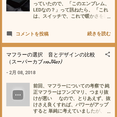
トをお返しにあげたよ」 だって(・
っていたので、 「このエンブレム、
∀・) コレって、意外にお高いのじゃ
LEDなの？」って訊ねたら、 「これ
^^; てなことで、アマゾンで検索 ス
は、スイッチで、これで暖かさを調
ターウォーズ 1/1スケールヘルメ
整できるんですよ」 なに〜(ﾟ∀ﾟ)
ットレプリカ ストームトルーパー
「じゃこれ、バッテリーとニクロム
（スタントヴァージョン） [並行輸
続きを読む
コメントを投稿
線が入っているベストなの」 「そう
入品] まさか👆コレじゃないよね(・
ですよ、だから僕は、コレとヒート
∀・) よ〜く見比べると(p_-) ディ
テックで冬を乗り切っているんで
テールが違う コピーもんかも？ しか
す」 「だって、厚着して動きづらい
マフラーの選択 音とデザインの比較
し、あげる方もあげる方だが、もら
のは、いやじゃないですか」 だって
（スーパーカブ110JA07)
う方ももらう方だと・・・・・・・
(ﾟ∀ﾟ) 同僚は、まだ20
^^; ついでに、調子に乗って、息子
-
2月 08, 2018
代・・・・・・・ イマドキの若いや
は、 ストームトルーパーダンスも披
つは・・・・・・・^^; それじゃ〜
露 まっ、本人が楽しんでいるだった
上半身がカブのグリップヒーター状
前回、マフラーについての考察で 純
ら イイでしょう^^; しかし、まっ
態じゃないか〜(*´∀｀*) 私「 そっ、
正マフラーはフンズマリ、つまり抜
あ、アホでんな(*´ω｀*) コレをかぶ
それって、高いんじゃない？」 「そ
けが悪い なので、とりあえず、抜
って愛車スーパーカブ110JA07で通
んなことないですよ〜 これは、型
けさえ良くすれば、パワーがアップ
勤したら、 即おまわりさん
落ちのデットストックもんでした
すると 単純に考えていましたが、 マ
が・・・・(*´ω｀*) ソレじゃ〜もっ
ら、2万以下でしたよ」 だって(・