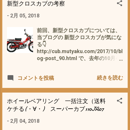
ジャクモノめ〜^^; でも、今年の冬の
含めて検査対象 つまり、 上記の
n1.html と いうことは、 新聞を配
新型クロスカブの考察
寒さでの カブ通勤では、気になる存
①②③のバランスを良い感じに兼ね
る必要がドンドンなくなって来るっ
-
2月 05, 2018
在・・・・・・・(*^^*) しかし、そ
備えたマフラーが、「良いマフラ
てことか？ 紙媒体の終焉がハッキリ
れより、 愛車スーパーカブ110JA07
ー」の条件 しかし、エアクリーナ
してきたのか(._.) まして今現在、新
にグリップヒーターを装着するほう
ー、スロットルボディー交換、 まし
聞を定期購読している人は、ほとん
前回、新型クロスカブについては、
が先か(ﾟ∀ﾟ) ご存知の方は、当然か
てやボアアップなどをした場合は、
どが ご老人かと^^; 私的に新聞は、
当ブログの 新型クロスカブが気にな
と思いますが、私には、衝撃的な話
そのバランスが純正マフラーとは、
とっていません。ついでにテレビも
る👇
でした(*´∀｀*) もうチョット、遅い
当然変わって来ます。 でも、そのバ
見ませんデス であるならば、新聞配
http://cub.mutyaku.com/2017/10/bl
かもしれないが、型落ちになったも
ランスが・・・・・・(・∀・) 自分
達の将来は、・・・・・・・ そし
og-post_90.html で、去年の10月4
のがお買い得になるかも・・・ 来年
好みのバランスは、乗って使ってみ
て、その新聞を配るための道具 そ
日にアップいたしましたが、 早今
に備えて・・・・・^^;
ないと解らない(*´ω｀*) ネットで調
っ あのカブプロ の将来
年、2月23日に正式発売が決まった
続きを読む
コメントを投稿
べる場合は、 音とデザイン しか判断
も・・・・・・(´；ω；｀) 郵便局御
ことで、 まずは、おさらいとして ●
のしようが・・・・・ では、 私的に
用達のJA43MDは、ゆくゆく電気
ハンターカブ ハンターカブとは、 ウ
スーパーカブ110JA07有力候補とし
（モーター）のカブに変わる予定と
ィッキペディアより
ては、 キタコクラシックダウンマフ
のことだが、 詳細は、ウェビックニ
https://ja.wikipedia.org/wiki/%E3%
ホイールベアリング 一括注文（送料
ラー モリワキメガホンマフラー
ュース👇 郵便配達バイクがいよいよ
83%9B%E3%83%B3%E3%83%80%E3
ケチる(・∀・) スーパーカブ110JA07
BRD RPM エンデュランス ハイパワ
電動化!? ホンダと日本郵便がインフ
%83%BBCT110 低床バックボーンフ
-
2月 04, 2018
ー メガホンマフラー 各種マフラー音
ラ整備へ向けて協力
レームを採用するスーパーカブをベ
比較 デザイン的には、 キタコクラシ
https://news.webike.net/2017/03/3
ースにして レッグシールドを除去 、