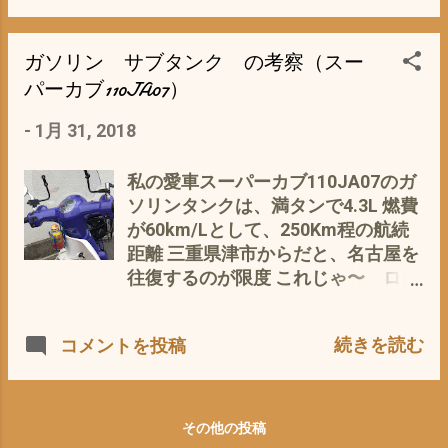
イトは、最高👇 チェンマイ独居老人
く、サビや傷も無く、 こりゃ〜 ア
の華麗なる生活
タリかも＼(^o^)／ で、もって、つ
http://terute3402.seesaa.net/
いでに、 ノーマルサスと、お宝カヤ
ガソリン サブタンク の考察（スー
バ KYBの330T とシッカリと比較
パーカブ110JA07）
してみることに(p_-) 当然、上下カ
-
1月 31, 2018
ラーの間（取り付け長）は330ｃｍ
で同じ まず重さ、 ノーマルサス（ス
ーパーカブ110JA07） カヤバ
私の愛車スーパーカブ110JA07のガ
KYB330 カヤバKYB MGS330T ノー
ソリンタンクは、満タンで4.3L 燃費
マルサスが一本800グラム
が60km/Lとして、250Km程の航続
MGS330が1.4Kg MGS330Tが1.6kg
距離 三重県津市からだと、名古屋を
なんと(・∀・)ノーマルの2倍の重さ
往復するのが限度 これじゃ〜 ロン
総アルミブロックでタンク付きなれ
グツーリングや山道のキャップツー
ど、ちょっとスゴイ あと、ブッシュ
リングでは、ちょっと心もとない。
続きを読む
コメントを投稿
アッパーラバーやカラー、コイルの
通勤でも、ズボラな私は、ついつい
πなどを計測 コイルは、MGS330の
ガソリンを入れるのを忘れ、帰りに
ほうが、Tより、塗料の厚さ分ほど
ガス欠寸前で、ヒヤヒヤしながらガ
か気持ち少し太い バネレートが違う
ソリンスタンドへ ってことこも
その他の投稿
のか？ で、結論として、 ノーマルサ
何度か(ﾟ∀ﾟ) そこで、 以前もこのブ