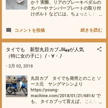
👆
ムだけでもお高い(*´ω｀*) ●現クロ
の中で （今妻、はお出かけ^^;）
か？ 実際、リアのブレーキペダルの
スカブ 通称名 クロスカブ 車名・型
で、前後のホイールベアリングの点
カバーや ナンバープレートの取り付
式 ホンダ・EBJ-JA10 全長×全幅×全
検 すると、フロントホイールの一つ
けボルト などには、ちょっとしたオ
高（mm） 1,945×815×1,150 軸距
のベアリングの動きが 鈍い ゴロゴ
シャレ^^; をやっておりますが 最近
（mm） 1,225 最低地上高（mm）
ロと、ボールは、割れてはいないよ
SNS（ミクシー）でご当地ナンバー
155 シート高（mm） 784 車両重量
うだが、 グリスが無く、スカスカな
続きを読む
コメントを投稿
の画像をアップされていまして、
（kg） 105 乗車定員（人） 1 燃料消
感じ 続く、リアのドリブンスプロケ
(400枚限定だそうです^^;） ちょっ
費率（km／L） やはり気になるの
のホイールベアリングも同様(ﾟ∀ﾟ)
と、興味が で、ググってみる イロ
は、中古相場 ヤフオクやオークフ
こりゃ〜ダメだ、 一度全部総入れ替
イロありますね〜 では、私の住む
タイでも 新型丸目カブJA44が人気
ァンなどを調べると まだまだ、現役
えして、 リセットじゃ〜 てなこと
三重県津市では、どんな感じのナン
（特に女の子に）(・∀・)
なので、相場の変動は、少なく 20万
で、 サービスマニュアルを参照 リア
バーがあるのか？検索 が、無い(*´∀
以上は、覚悟しておく必要
ホイール フロントホイール ●フロン
-
2月 02, 2018
｀*) 隣の市、松坂市（松坂牛で有名
が・・・・・ 早く値
トハブ用の6201LU（純正は6201U）
な）ところで 松阪市のゆるキャラ
が・・・・・・・落ち ●新型クロス
×2個、 ●リアハブ用に6301LU（純正
ちゃちゃも まっ、三重県津市のご当
丸目カブ タイでも発売とのこと ソ
カブ 発売は、2月23日 事前予約受
は6301U）と6201LU（純正は
地自慢って、 津餃子 ぐらいしか思
ース元 ヤングマシンより
け...
6201U）が1個づつ、 そしてスプロ
いつかな〜い^^; 小学校の給食にも出
https://young-
ケハブに6301LU（純正は6203UU）
るほど地元では有名^^; が、パンと餃
machine.com/2018/01/21/6814/ で
1個の計5個 リアホーイール ベアリ
子の組み合わせって(・∀・) 後、 津
も、 タイカブって言えば、 こんなト
ング ラジアルボール No.23
の元城主 藤堂高虎 のイメージキ
ガッたイメージで、👆 丸目のカブ