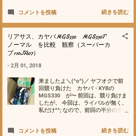
6201U 390円 No.24 6301U 470 円
ャラクター シロモチくん ぐらい
は、不人気じゃないかと？ なので、
No.25 6203UU 610 円 フロント ハブ
続きを読む
コメントを投稿
か どちらにしても ナンバープレー
グローバルデザインってな感じで、
左 96140-62010-10 の代品 NTN
トのデザインとしては、 ゆるキャラ
角目のJA10 をシナで生産 その結果
6201LLU ハブ右 96140-63010-10 の
っぽくなるな〜・・・・・・・・
が・・・・・・・・(-_-) ところが、
代品 NTN 6201LLU スプロケハブ
(^_^;)
レトロ（復刻版）調の、スーパーカ
リアサス、カヤバMGS330 MGS330T
6203LLU の代品 NTN 6203LLU
ブC125はタイで生産されるし、 新
ノーマル を比較 観察（スーパーカ
つまり、 NTNの場合 （純正よりお
型の丸目のスタンダードカブJA44が
ブ110JA07）
安いので^^;） フロ...
発売になることが1月16日に発表さ
れたとのこと(・∀・) 注目スべき
-
2月 01, 2018
は、日本仕様と同じ丸目(ﾟ∀ﾟ) タイ
の若い女性をターゲットにしている
来ましたよ＼(^o^)／ ヤフオクで前
ようで👇 いや〜 丸目カブにアオザ
回競り負けた カヤバ・KYBの
イの女学生やOLがカブで通学・通勤
MGS330 が〜 前回は、競り負けま
ってな いいですな〜 すっかり おじ
したが、 今回は、ライバルが無く、
さんモード(ﾟ∀ﾟ) タイの 若い 女性に
私だけ^^; なので、前回の半分の予算
モテモテの丸目カブって・・・・・
で落札 （モノは、どうかわかりませ
(*^^*) 私的に、東南アジア大好きデ
んが^^;） さ〜吉と出るか・・・・・
ス・・・・・(ﾟ∀ﾟ) ちなみにこのサ
続きを読む
コメントを投稿
早速、検品(p_-) オイル漏れもな