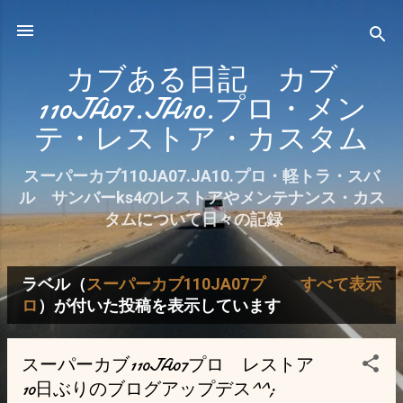
スキップしてメイン コンテンツに移動
カブある日記 カブ
110JA07.JA10.プロ・メン
テ・レストア・カスタム
スーパーカブ110JA07.JA10.プロ・軽トラ・スバ
ル サンバーks4のレストアやメンテナンス・カス
タムについて日々の記録
ラベル（
スーパーカブ110JA07プ
すべて表示
投
ロ
）が付いた投稿を表示しています
稿
スーパーカブ110JA07プロ レストア
10日ぶりのブログアップデス^^;