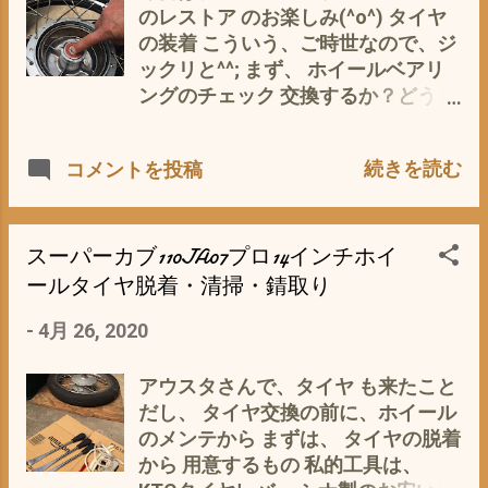
部分で 完成・・・・・ 間近
のレストア のお楽しみ(^o^) タイヤ
の、ハズなんです が、 問題が〜〜〜
の装着 こういう、ご時世なので、ジ
まず、 電装系 レストアで、配線を切
ックリと^^; まず、 ホイールベアリ
ったおかげで、 うまく、つながっ
ングのチェック 交換するか？どう
て いない ような？？？ ウィンカ
か？ 指にホイールベアリングを入れ
ーが点滅しない(´・ω・｀) それと、
て、グリグリ回してみる(p_-) ①回
続きを読む
コメントを投稿
エンジンのカムチェーンに、異音
らない✖ ②回るが ゴリゴリ して
が・・・・・・ 完璧では、 ナイ そ
いる ✖＝ベアリングが割れている
れと カブプロの特徴である、フロン
か・欠けている ③回るが チョット
トキャリアの取り付けが・・・・・
抵抗が △ グリスが少ないか 固
スーパーカブ110JA07プロ14インチホイ
なんだか、 変 (´・ω・｀) まっ、
着気味 ＝まっ、動かしている内、
ールタイヤ脱着・清掃・錆取り
色々と 問題山積みですが ボチボチ
スムーズに回るようになるでしょう
と、楽しみながら解決していく予定
-
4月 26, 2020
^^; ④スムーズに回る ◎ ＝ たぶ
でございます。 追伸 やっぱり、スー
ん3万キロは、持ちそう ってなこと
パーカブのレストアやカスタムの
で、 リア・フロント と ともに
アウスタさんで、タイヤ も来たこと
日々の記録って、 スキルアップや作
③と④の間 って感じだったので、
だし、 タイヤ交換の前に、ホイール
業確認のうえでも、ひじょ〜〜に、
そのまま ホイールベアリング は、
のメンテから まずは、 タイヤの脱着
大切ってこと 再認識いたしました。
使うことに 全部交換すると 意外に
から 用意するもの 私的工具は、
これからも、サボらず、更新する予
コストがかかるのよね〜〜(*´ω｀*)