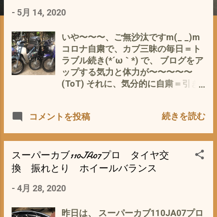
-
5月 14, 2020
いや〜〜〜、ご無沙汰ですm(_ _)m
コロナ自粛で、カブ三昧の毎日＝ト
ラブル続き(*´ω｀*) で、 ブログをア
ップする気力と体力が〜〜〜〜〜
(ToT) それに、気分的に自粛＝引き
こもり 気分に ですが、 やっと、本
業の方も 借りですが 再開の方向
続きを読む
コメントを投稿
に(^^) なんだかんだで、10日ぶりの
ブログアップ なんでも、続けないと
日常のリズムが 狂ってしまうもん
ですね^^; ところで、 スーパーカブ
スーパーカブ110JA07プロ タイヤ交
110JA07プロのレストア は、と言い
換 振れとり ホイールバランス
ますと エンジンのオーバーホール
-
4月 28, 2020
は、終わり 色々とありましたが、 カ
ウルとフロントバスケット リアキ
ャリアの装着 それと、 ヘッドライト
昨日は、 スーパーカブ110JA07プロ