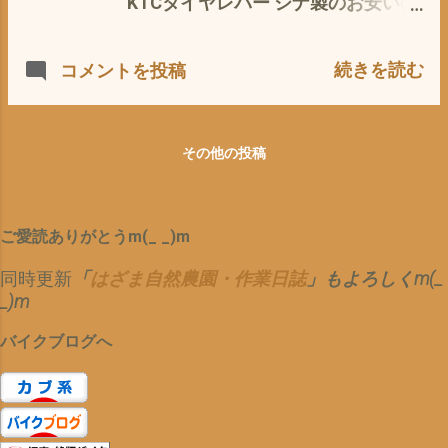
KTCタイヤレバー シナ製のお安いの
定でございますので、 よろしくお願
お次は、 振れとり 今まで 使ってい
もあるが、やっぱ国産KTC スプーン
いいたしますm(_ _)m
たのが コレ👇 が 、ど〜〜〜も 使い
の厚さや形状・角度が絶妙 強度も
続きを読む
コメントを投稿
づらい(*´ω｀*)＝ニプルをなめやす
かなり丈夫なので、少々無理をして
い ので、 今回、フレとり用のスパナ
も折れたり、変形の心配は、ナイ 2
を新丁 でも フロントのホーイールの
本でもイイのですが、3本あれば完
ニプルの経は、4.5mm そんな中途半
璧 エーモン 虫回しドライバー 2本組
その他の投稿
端なレンチって あるのか〜〜〜？
無くっても良いが、アレば便利 AZ
4mmだと、はまらない(*´ω｀*) ５
バイク用 ビードクリーム ［MCR-
mmだと スカスカ ホームセンター
001］ 50g [ビードワックス・タイヤ
ご愛読ありがとうm(_ _)m
で探すが ナイ (*´ω｀*) だめもと
フィッティング・タイヤマウント・
で、ダイソー 100均一 に行く と
タイヤマウンティング] ビートワッ
同時更新
「
はざま自然農園・作業日誌
」もよろしくm(_
あった＼(^o^)／ おそるべし、100き
クス アルミホールなど、傷つけたく
_)m
ん もちろん110円で ゲット ピッ
ない場合は、ホイールガードも ①虫
タリ(^o^) 振れとり作業の効率が
を抜いて、空気を抜く ②ビートを落
バイクブログへ
飛躍的に アップ 振れとりの私的コ
とす 両膝をつかって、体重をかける
ツとして、 ブレがあまりに大き場合
③タイヤレバー3本をつかって こじ
は、 全部 緩めてから 始める 締め
上げる 古いタイヤなどは、経年劣化
方は、 こんな感じ👆 スポークをレン
により、硬化・縮み・固着などで、