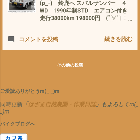
を確保しなければ^^; それと、 ホン
仕事車（農耕や荷物運び）なので、
(p_-) 鈴鹿へ スバルサンバー ４
ダ純正のG１のオイル粘度が、
低走行で、状態の良いのって なか
WD 1990年制STD エアコン付き
10w−30➡5w−30に低粘度化＝シャビ
なか無いのよね〜〜〜 年式の割に、
走行38000km 198000円 (ﾟ∀ﾟ) コ
シャビ化(*´ω｀*) 上記のそれらっ
外装 荷台 など キレイ さっそ
っ これは、ちょっ
て 素敵な こと？ 私のバイト先
く、試乗させて いただく と、 お
と・・・・・・・(p_-) ところで、
の車のエンジンオイルも 0w−20
続きを読む
コメントを投稿
お〜〜〜 つ マニュアルミッショ
途中 ふと見ると(p_-) 同じ スーパ
なんていう エコオイルも(ﾟ∀ﾟ) も
ンって、20年ぶり か？ でも、体
ーカブ110JA07 の中古がショーウィ
アル と、申しますのも、 カブのドラ
は、覚えているようで、すぐに慣れ
ンドウに なんせ、鈴鹿は、 ホンダ
ムブレーキをやめる？ スポークを
る 車体が軽いので、 非力なパワー
のお膝元 バイク屋さんは、目白押
その他の投稿
捨てる？ 燃費や排ガス規制優先で、
なれど、心地よい加速感 私的、カブ
し 目移りしますな〜〜〜^^; たまら
耐久性やエンジン音を・・・・・ 安
生活で、 5年ほど前に、私の車（以
ず、検品？ お値段や走行距離 オプ
全性？を優先して、ドライブフィー
前は、レガシー アウトバック）を
ションなどを 調べる 別に・・・・
ル？ ドラムの味を捨てる って
ご愛読ありがとうm(_ _)m
手放して以来 新鮮 おもしろ〜〜
買う予定は、・・・・・ないのです
(T_T) つまり、味？ なが〜く使っ
い 、 楽しい〜〜〜 ＼(^o^)／ これ
が・・・・^^; 走行2万9千km お値段
同時更新
「
はざま自然農園・作業日誌
」もよろしくm(_
て 歳とともに、劣化を味わう？ っ
は、買うしか・・・・・・・ないで
は、 なかなかのお値段(ﾟ∀ﾟ) ほか、
_)m
てな、余裕＝趣味性
しょ〜〜〜 と、試乗しながら 自問
シャリー も 気になる お値段は、
が ・・・・・ なくなる？➡薄くな
自答 なんせ、 スバル ですぞ^^; さよ
(ﾟ∀ﾟ) 純正 グリップヒーター装着 の
バイクブログへ
る モノを使い捨て？ 今だけ 自分だ
うなら(T_T)レガシーアウトバック
スーパーカブ110JA07 コルチナホ
け 金だけ 効率化 だけ って
BP9 よろしく日産ノート 参照 （私
ワイト スーパーカブ90カスタム ス