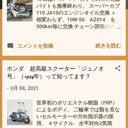
バイトも無事終わり、 スーパーカブ
110 JA10のエンジンオイル交換 ＋
相変わらず、10W-50 AZ014 を
500km毎に交換 チェーン調整のチェ
ーンカバーを外すため、 10mmのT
型レンチを息子に借りようとすると
続きを読む
コメントを投稿
4本 も(ﾟ∀ﾟ) それも全部KTCで そ
ろっている(´・ω・｀) 息子・現在中
学2年生 に 「なんか？ 増えてない
？？？工具」 って、聞くと、 「いい
ホンダ 超高級スクーター「ジュノオ
や〜」って？ 明らかに、増えている
号」（1954年）って知ってます？
じゃないの〜〜 って、問い詰める
-
3月 08, 2021
と、 買い足したそうで(*´ω｀*) あげ
く、出てくるは 出てくるは(・∀・)
嬉しそうに・・・・・・ 今まで隠
世界初のポリエステル樹脂（FRP）
していたのか^^; で、ソケットレンチ
によるボディ、 二輪車では類を見な
も KTC TONE SK11 と 同じサ
いセルモーターや方向指示器の採
イズを別会社で(*´ω｀*) なんと贅沢
用、 ４サイクル 水平対向2気筒