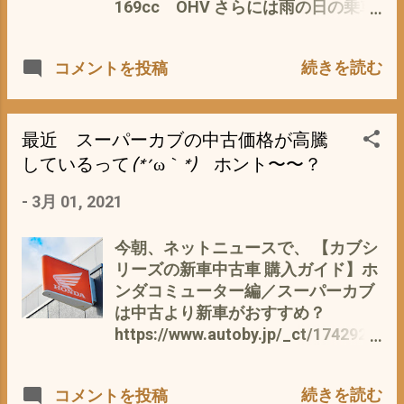
な＝無駄な・・・・ さらには、 ラチ
169cc OHV さらには雨の日の乗車
ェットも 息子に 「 親より良い道具
を考えた折りたたみ式の大型風防な
を多く持つって ・・・・ どうゆうこ
ど数多くのアイデアが盛り込まれた
続きを読む
コメントを投稿
と？ (-_-)」 って尋ねると、 息子曰
意欲作 当時のチラシ ホンダさんも、
く、 「自分が我慢して貯めた小遣い
世界一・初めて が好きね〜〜〜^^;
で買ったので、イイだろう」 って・
ですが(*´ω｀*) ご察しのとおり、フ
ω・ 反抗期か？ しかし、そのお金っ
ルカウル フルキャノピーのスクタ
最近 スーパーカブの中古価格が高騰
て、私が稼いだ金 じゃ？・・・・
ーなので、 重くって、走らなくっ
しているって(*´ω｀*) ホント〜〜？
^^; 道具は、 「 使うためにあるので
て、お高くって(・∀・) 当時で16. 9
あって、集める＝コレクションのた
-
3月 01, 2021
万円 今なら、多分100 万以上の感じ
めじゃ〜〜ない 」 って、しつこく息
かと なので、 とて
子に言い聞かせた＝指導したハズ
も・・・・・・・・・ 庶民の手に負
今朝、ネットニュースで、 【カブシ
だが やはり、反抗期か・・・・・(-
える モノでは・・・・・・・ 1950
リーズの新車中古車 購入ガイド】ホ
_-) しかし、 おもえば、私にも、若
年代って言えば、日本の高度成長が
ンダコミューター編／スーパーカブ
かりし頃（高校時代） そういった時
始まったばかり、 豊かになりつつあ
は中古より新車がおすすめ？
期があったような 私の場合 一眼レ
るとは、いえ まだまだ その当時
https://www.autoby.jp/_ct/1742926
フの交換レンズ それも、標準レンズ
の日本の庶民は、びんぼ〜〜(*´ω｀
8 によると、 現在は、中古新車 問
オタク？ コレクター？ かなり重症
*) なので、 総販売台数5880台で生
わず カブシリーズの人気がすごく高
(^_^;) なんせ、 カール ツアイスT
続きを読む
コメントを投稿
産を終了(*´ω｀*) 逆に、あの当時
く なっています。 なので、中古市場