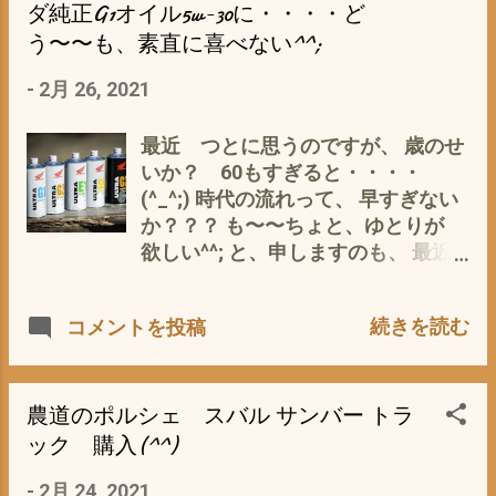
ンな匂いがする物件 ばかり(*´ω｀
落の補修工事の様子 乗っているの
ダ純正G1オイル5w−30に・・・・ど
*) 外観・走行距離・出品者の評価・
か？(ﾟ∀ﾟ) と思ったら、脇でリモコ
う〜〜も、素直に喜べない^^;
投稿の仕方（文章・画像）全体の雰
ンで操作(^_^;) 私も ひま〜〜〜
囲気 など 現在のカブ人気＝アニメ
っていうか、2分ほど停止の 片側
-
2月 26, 2021
とのタイアップ「TVアニメスーパー
通行だったので^^; まっ、取り留めの
カブ」 映画「天気の子＝限定色ピン
ない、画像たちですが、 気になった
最近 つとに思うのですが、 歳のせ
クのスーパーカブ」 ・メーカーキャ
風景や出来事を 気軽に 立ち止ま
いか？ 60もすぎると・・・・
ンペーン「ナイセスト・ピープル・
り、撮れるのも、 スーパーカブの良
(^_^;) 時代の流れって、 早すぎない
キャンペーン カブ誕生60周年」 ・
いところ 後で振り返って見ると、み
か？？？ も〜〜ちょと、ゆとりが
原付き2種のブーム・アウトドアや
んな貴重で 思い出深いモノなんで
欲しい^^; と、申しますのも、 最近
キャンプブームの追い風か？ハンタ
す。 ユリイカ 2017年1月臨時増刊号
のニュースで 10W-30から5W-30へ。
ーカブCT125の販売も絶好調 などの
総特集◎みうらじゅん SINCE1958
進化したホンダ純正エンジンオイル
追い風にノッて、中古のカブも品
続きを読む
コメントを投稿
「ウルトラG1」、インド市場では早
薄、高値止まりの傾向は、実際にあ
くも!? https://motor-
ると思います。 なんせ、 ホンダ・シ
fan.jp/article/10018337 以前私的愛
ャリー だって、今や10万円以上が当
用のエンジンオイル スーパーカブ
農道のポルシェ スバル サンバー トラ
たり前 30年以上も前の 原付き50で
エンジンオイル 規定量 の考察 よ
ック 購入(^^)
すぞ(・∀・) 元々、カブって お仕
り スーパーカブ オイルのお話（私
事バイク なので、状態が良くって、
-
2月 24, 2021
的オイル管理の とりあえずの結論