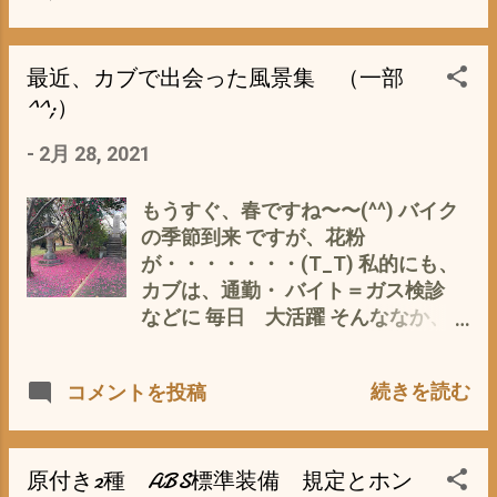
＊50mmF１.4 ニッコール 50mmF
1950年代で、６千台近くも売れたこ
といっても、タマ数もないし価格も
１.4 マイクロ ニッコール
とのほうが(ﾟ∀ﾟ) この超高級スクー
高水準になっています。特定の車種
55mmF2.8 マイクロ ニッコール
ターの販売不振を救ったのが、 その
が、というよりは、 すべてのカブシ
最近、カブで出会った風景集 （一部
55mmF3.5 あげく、 ノクトニッコー
当時売れまくっていた スーパーカブ
リーズ が、ですね。 リトルカブとか
^^;）
ル 58mmF1.2 (・∀・) 全部中古で
F バタバタ やスーパカブC100 やっ
はプレミア価格 に近い状態になって
したが^^; 画角は、ホボ同じ レンズ
ぱり、 スーパーカブ あっての ホン
-
2月 28, 2021
いますし、今の状況では、カブを中
の味が違う、解像度や持ったときの
ダさんなんですよね〜〜^^; ホンダ
古で探すというのはあまりオススメ
フィーリングが違う、などなど能書
スクーターへの挑戦
できないですね。 全体的なタマ数が
もうすぐ、春ですね〜〜(^^) バイク
きをタレて、 買い漁ったもんです
https://www.honda.co.jp/factbook/
少ないので、良いものはすぐ売れて
の季節到来 ですが、花粉
(^_^;) 今や ぜ〜〜〜んぶ ヤフオ
motor/technology/200909/P02.pdf
しまいますし。 ナナカンパニー代表
が・・・・・・・(T_T) 私的にも、
クで ドナドナ 写真は、iPhoneだけ
昭和40年の1万円を、今のお金に換
取締役 水野さん 談 とのこと(・
カブは、通勤・ バイト＝ガス検診
で 撮影していますが^^; まっ、 そ
算するとどの位になりますか？
∀・) 時期も時期で、春先は、バイ
などに 毎日 大活躍 そんななか、フ
れに比べたら、道楽病もカワイイ＝
https://www.boj.or.jp/announcemen
ク・車の価格が動く時期 確かに、私
ト立ち止まり、良かった 面白かっ
軽症かも・ω・ しかし、 一度は、通
ts/education/oshiete/history/j12.ht
的にもネットで中古のカブを探す
た風景 一面が マゼンタ色のカーペ
らなければいけない 男の遊び→病
m/
続きを読む
コメントを投稿
と、 ヤフオク メルカリ、ジモティ
ットに 椿の花びらが散っている(ﾟ
気(-...
ー などでも、 10万以下のものは、
∀ﾟ) 夕焼けや雲の形 光の感じが
なかなか無い あったとして
良いときに つかさず、パシャ これ
も、・・・・・・・？？？？？ キケ
は、ガス検診バイトの途中の斜面崩
原付き2種 ABS標準装備 規定とホン