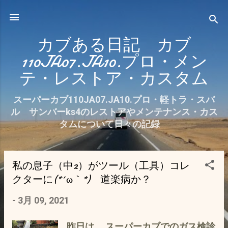
スキップしてメイン コンテンツに移動
カブある日記 カブ
110JA07.JA10.プロ・メン
テ・レストア・カスタム
スーパーカブ110JA07.JA10.プロ・軽トラ・スバ
ル サンバーks4のレストアやメンテナンス・カス
タムについて日々の記録
私の息子（中2）がツール（工具）コレ
投
クターに(*´ω｀*) 道楽病か？
稿
-
3月 09, 2021
昨日は、 スーパーカブでのガス検診