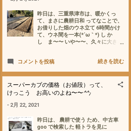
走行距離が少ないモノは、 個人使用
^^;） 参照 で、現在メインで使用し
しか ありえない(-_-) か、事故車
ているオイルは、10w−50 まさに、
昨日は、三重県津市は、暖かくっ
か？？？？？ 現在のようなカブブー
時代に逆行^^; 10月1日からバイクに
て、まさに農耕日和 ってなことで、
ムがなかった10年以上も前のカブな
ABS/CBSが義務化
お借りした畑のウネ立て 6時間かけ
ら、当然個人使用のタマは、少ない
https://news.yahoo.co.jp/articles/a
て、ウネ間を一本(*´ω｀*) し か
のが当たり前。 ふんだん にあるの
1ec372e07a6c1ef883ce3e77d4042
し ま〜〜 いや〜〜、久々に大きな
は、郵便局や新聞配達などの宅配車
9f69dde952 ってな 矢継ぎ早の報
買い物を^^; 先日の鈴鹿での寄り道
の払い下げ＝ 過走行＋メンテナンス
道が(・∀・) 一見、喜ばしいこと
？から やっと目的の 軽トラ スバ
は？？？？ 使い捨て＝減価償却済
続きを読む
コメントを投稿
のように 思えるが 素直に喜べな
ルサンバートラックSTDとご対面 年
み のモノ が ほとんどかと こんな
い 私が・・・・・ と、 いうこと
式は、1990年（か〜〜るく30年以上
状態のカブを初心者が手を出し＝ハ
は、 スーパーカブ110は、フロント
も前(*´ω｀*) 走行距離
マって 本来のカブの長所＝耐久
のドラムブレーキがABS化？ 当然、
3800km（年式の割に 異常に短
スーパーカブの価格（お値段）って、
性・燃費・快適性・利便性などを
無理なので、 ディスクブレーキが標
い） 店主いわく、長い間 納屋にし
けっこう お高いのよね〜〜^^;
味わえず、 嫌な...
準装備＝強制的にドラムは廃止？ っ
まっていたそうで^_^ エアコン付
て ことか？・・・・・・(T_T) ス
-
2月 22, 2021
き パートタイム４WD マニュアル
ーパーカブ110JA07ブレーキ ディ
ミッション５F お値段は、 198000
スク化についての考察 ならば、 早く
円 諸経費・整備 で ２５マン
昨日は、 農耕で使う ため、中古車
現行型JA44 スポーク＋ドラム仕様
ぽっきり＼(^o^)／ 軽トラって、お
goo で検索した 軽トラを見に