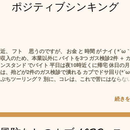
ブならでは＝本来の魅力を知る＝極めることが 必要？ 
フ ポジティブシンキング
？と(*´ω｀*) 話は、飛びますが 私的 ラーメンが好き
す(^_^;) で、 一番最初に、飛び込んだその、ラーメン
で、 注文するのは、・・・・・・・ 迷わず、 素 ＝ベ
の ラーメン を注文することに決めております(-.-) 腹
で餃子、小ライス、チャーハンなんゾ＋する場合も あっ
は多めネ(^_^;) いきなり チャーシューとか？ その他の
ピング？ や そのお店のメインの出汁以外のバリーション
近、 フト 思うのですが、 お金 と 時間 が ナイ ( *´ω｀
えば、そのお店が塩豚骨ならば、 味噌・塩・鶏ガラ な
収入のため、本業以外に バイトを3つ ガス検診2件 ＋ 
、スルー＝注文しない それは、 ナゼか？ 私 その店の
ンスタンド でバイト 平日は夜10時近くに帰宅 休日の
メンの味を知るのは、 1に出汁 2に麺 だと思っている
は、殆どが2件のガス検診で潰れる カブでドサ回り(*´ω
で、 その味を一番わかりやすいのが 素ラーメン だと 
＝ぷちツーリング？ 別に、コレは、これで苦にはならな
り、 その他のトッピング等は、あくまでオプション 気に
すが^^; なんとなく ですが、 時間とノルマ？に追いか
ば その後カスタムすればイイ で、 話は、カブに戻りま
ているような かと言って、 それらをフリー＝やめると、
続き
ーメンの例えで、 出汁は、エンジン ＝ 麺は、フレー
金が・・・・・・・ カブのパーツ代や私の小遣い
だと 思うのです。 逆だと思う人もいるかもしれません
・・・・・・(*´ω｀*) 「働けど、働けど、我が暮らし
^_^;) つまり、 カブが カブであるためのIDアイデンテ
らず、 じ〜っと、手を見る」 一握の砂 石川啄木 より
にエンジン、２にフレームって ことだと で、あるなら、
働者階級だった啄木のストレートな心情かと なんせ、 俳
の ハンターカブCT?125は、 スーパーカブのエンジン
かまの与謝野晶子や金田一京助らは、 セレブ＝労働しな