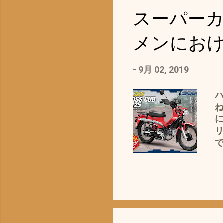
が
スーパー
さ
メンにお
-
9月 02, 2019
ハ
に
に
い
＝
カ
つ