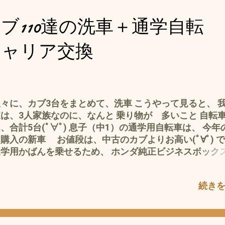
に、ヘッドライトの発熱に関してLEDとて熱い(ﾟ∀ﾟ) な
、小さいヘッドライトケースでは、 放熱の工夫も必要 
ブ110達の洗車＋通学自転
、ヘッドライトを無理やりLEDに交換するのは、 直流
放熱スペースなどの問題から、 トラブルや耐久性に問
キャリア交換
るような 夜走行中に、ヘッドライトが切れるって(ﾟ∀ﾟ)
、LED化で 安定に成功しているのが、 バイクLEDヘ
イト35W H4 H6 PH7 PH8対応 Hi/Lo 切替式 直流交流兼
C&AC 9-18V 6000K 3500LM … 👆 スーパーカブ110JA1
ッドライト化 これは、装着して 半年以上が経つが、 問
々に、カブ3台をまとめて、洗車 こうやって見ると、 
、安定している← シナ製の🎯アタリバージョン 光量
は、3人家族なのに、なんと 乗り物が 多いこと 自転
すがLED このバルブだけで 補助光は、いらないし、
、合計5台(ﾟ∀ﾟ) 息子（中1）の通学用自転車は、 今年
値段も、交換のハロゲンバルブと変わらない ので、お
購入の新車 お値段は、中古のカブよりお高い(ﾟ∀ﾟ) 
^^; スーパーカブ110JA07のヘッドライト化は、失敗 し
通学用かばんを乗せるため、 ホンダ純正ビジネスボック
て 、 後付けのフォグランプ Safego 10W LED作業灯 CR
着 (^^) それが、 息子（中1）は、 イヤ だったようで、 
形 狭角 ワークライト 6000K 12V-24V対応 LED車外灯
ω｀*) カッコ悪い＋横風にアオラれる とのこと で、
続き
 オフロード車両や公園 庭の照明など フォグランプ ホ
うがないので、アマゾンさんで、 再検索 イロイロ 息子
個 で、 1年以上 問題なく安定 問題の テールのハイマ
して コレに👆 ひじょ〜にシンプル(^^) 頑丈そうで、お
ストップランプ は、 JA10で、2回ほど トライしたが
ソコソコ まっ、 カブも自転車も リアキャリの選択 っ
ところ、 全敗＝ハズレ(*´ω｀*) 時間が立つにつれ、
、 ほんと むずかし〜 ですな〜〜(´・ω・｀) 自分の