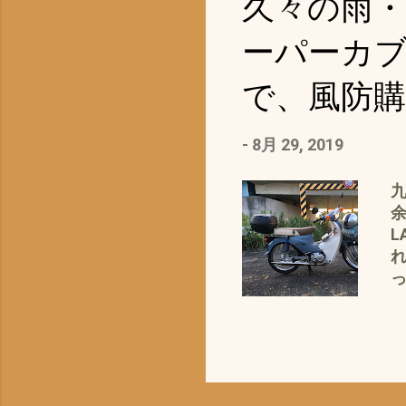
久々の雨・
レ
ーパーカブ1
が
で、風防購
す
っ
-
8月 29, 2019
だ
余
L
れ
ド
が
は
痛
の
帽