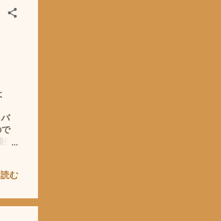
コよ
？？
よ
、バ
ので
順位
持しな
 も
を読む
自然
マル
位に
ーカ