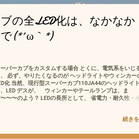
ブの全LED化は、なかなか
(*´ω｀*)
スーパーカブをカスタムする場合 とくに、電気系をいじ
、 必ず、やりたくなるのが ヘッドライトやウィンカー
ED化 当然、現行型スーパーカブ110JA44のヘッドライ
、LED デスが、 ウィンカーやテールランプは、ま
〜〜〜のよう？ LEDの長所として、 省電力・耐久性・
量・小型化 などの挙げられる が 、 こと耐久性に関し
、 私的経験では、？？？？？？？？チョット 疑問 が 
続き
安い＝シナ製 LEDでは、ギャンブルのように、ひ じょ
歩留まりが悪い(*´ω｀*) 省エネ・発熱量・小型化 に
ても そ〜 ハロゲンなどに比べても、驚くほどの違いは