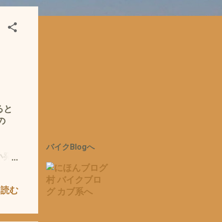
ると
の
ト
バイクBlogへ
小発
て
特に、
を読む
 〜
関し
、？