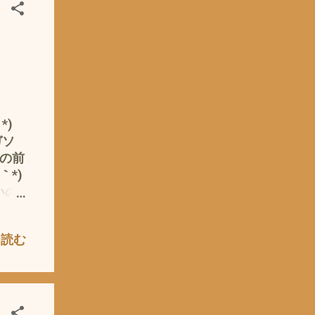
で
なん
屋さ
ーシッ
具合
、ネ
トッ
 例
*)
ど
ガソ
ラー
月の前
の
｀*)
つま
いの
入れ
けら
すが
 お
を読む
ム ＝
が
楽に
ィー＝
 労
 冒
人な
・フ
くっ