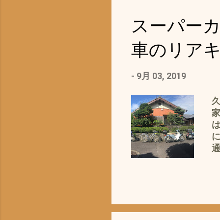
特
で
スーパーカ
局
車のリア
あ
的
-
9月 03, 2019
ラ
D
久
く
家
さ
は
に
得
り
装
丸
´
械
2
色
ト
も
の
は