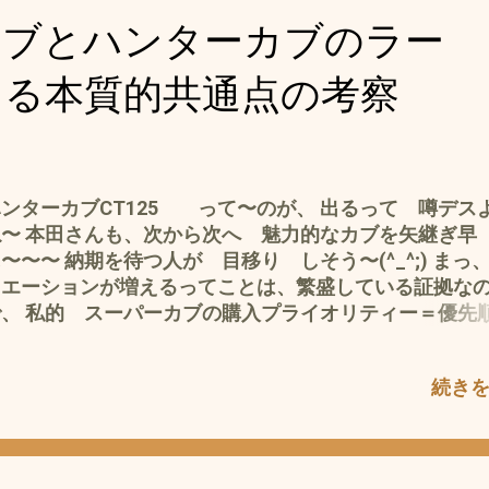
は抜け状態に そし...
フスタイルによる用途の違いやお値段・ブランド・カッ
カブとハンターカブのラー
^^; など、 ホント これがベスト ってのは？？？？
それが、また 個性（十人十色） ってな わけ かと
ける本質的共通点の考察
ンターカブCT125 って〜のが、 出るって 噂デス
ね〜 本田さんも、次から次へ 魅力的なカブを矢継ぎ早
〜〜〜 納期を待つ人が 目移り しそう〜(^_^;) まっ
リエーションが増えるってことは、繁盛している証拠な
で、 私的 スーパーカブの購入プライオリティー＝優先
ついて、考察してみました。(^_^;) 一台しかカブを所
のなら 問題ない のですが^^; やっぱり、カブ主たる
続き
の・・・・ 複数台所持したくなる のが ・・・・・・
ノーマル＝普通(-.-) のような？ それこそ、アブノー
ブキチ カブ主 ですが^^; で、あるなら カブの購入順
いて ちょっと考えてみました。 カブ主の使命は スーパ