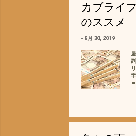
カブライ
は
で
のススメ
ん
ク
-
8月 30, 2019
ギ
最
副
は
リ
半
で
れ
ラ
が
(
な
1
頭