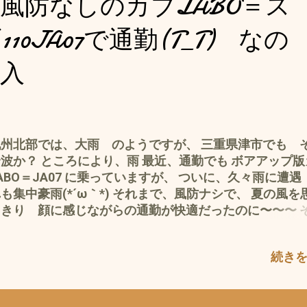
風防なしのカブLABO＝ス
ーム...
てもいい＝既得権益の保持者＝特権階級 だったのですから
も、俳句なんぞができる余裕があったので、それほど貧
10JA07で通勤(T_T) なの
ったのか？と 他の俳人仲間と比べれば って感じか まっ
暗くなりそうなので、 これは、おしまい で、 経済のお
入
が、 私的悩み＝諸悪の根源である、時間とお金 その「 
て？ なんだろう？ 」 って、思う今日この頃 お金とは
的に思うには、 本来 お金＝人々を幸せにするためのツ
と思うのですが 実際は、 どうでしょうか？ 逆に、お金
人々を苦しめているような？ お金の性質とは ◎お金は、
九州北部では、大雨 のようですが、 三重県津市でも 
がりや お金の集まるところに 集まるようになっている 
波か？ ところにより、雨 最近、通勤でも ボアアップ版
り、貧富の差は、拡大するのが 普通って こと 吸引性 
ABO＝JA07 に乗っていますが、 ついに、久々雨に遭遇
金は、自己増殖する お金がお金を生む 金利や利ざやで、
も集中豪雨(*´ω｀*) それまで、風防ナシで、 夏の風を
ン増える 自己増殖力 自動的に 年2％は増える＝成長
っきり 顔に感じながらの通勤が快適だったのに〜〜〜 
のが宿命 これ、資本主義社会の掟＝暗黙のルール って
、 アダ に(*´ω｀*) ダイレクトに雨が顔に・・・・・・
、基本デフレって ありえない〜ハズ(*´ω｀*) ◎ お金
い (ﾟ∀ﾟ) 125ccにボアアップしているため、スピード
続き
実態がない ＝存在しないもの 無から生まれるので、もと
で、 余計 痛い(*´ω｀*) シールド無しのハーフキャッ
ナイもの 実態は、ナイ＝数字＝概念だけ 信用創造と言う
ヘルメットは雨には、ほぼ無防備 郵便配達人の根性には
＝概念 ナイが、信用＝有ると思うことで、存在する＝存
m(_ _)m やっぱり、これから長雨の秋や寒〜い冬には、