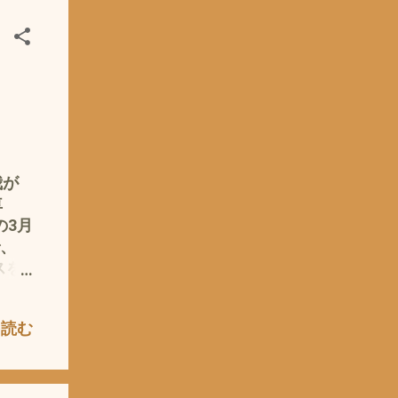
の
結
化や
題が
 私
ッド
用
0のヘ
題な
我が
は、
車
 お
の3月
買い
で、
、 懲
スを
EE製
(*
農業機
 しょ
を読む
ワイト
と物
ウン
値段
、 今
ての
LED
ライ