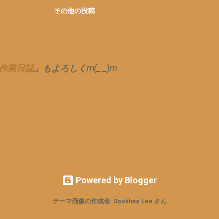
る 「信用」という概念＝ナイ...
ルサイズロングの風防は、通勤カブには、必需品です。 
その他の投稿
ことで、 アマゾンさんで、 👇 取付簡単 原付 スクーター
ンドスクリーン バイク 風防 高さ42cm 厚さ3ｍｍ とも
すのも、 ホンダ純正風防だと 諭吉一人分以上の お値段
が、 これなら、漱石さん お一人半とチョット なんと
ど(ﾟ∀ﾟ) ってなことで、 ちょっと、お試し＝衝動買い(ﾟ∀
作業日誌
」もよろしくm(_ _)m
乏性で、安物買いの銭失い かとも、思ったが、 👆 意外
外 コレでじゅ〜ぶん かと デザインも、ただの風防ス
ル ステイのメッキって ところが、錆びそうですが、 そ
外は、 今のところ 問題ない 止めネジがチープか？ 
り、ナイより アル方が 全然 違う 風防の本体のアク
の透明度は、 当然、経年劣化し クリアー度の維持は、
 つまり、要交換 なので、 使い捨て、気分 で 気軽
換するのも アリかと ブランドや 少しのみてくれより
値段と実用性をチョイス とりあえず、寒くなったら 取
てみます(^^)
Powered by Blogger
テーマ画像の作成者: Sookhee Lee さん