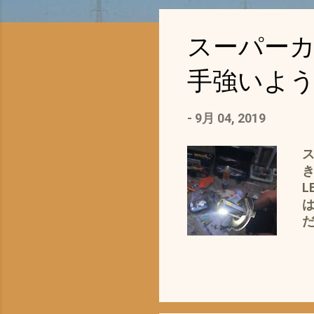
投
スーパーカ
稿
手強いようで
-
9月 04, 2019
き
L
は
だ
熱
は
お
に