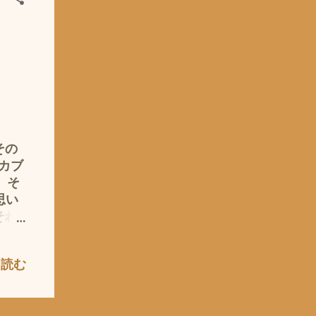
 で
乏だ
、話
話で
お金
、 私
ール
が
寂し
その
つま
カブ
◎お
 そ
ドン
思い
する
それ
こと
・・
は、
がでる
を読む
もと
プの
名の
、脱
在で
 フ