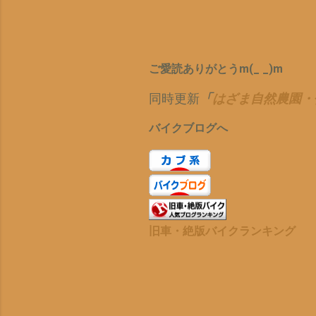
き
な
イ
ま
ご愛読ありがとうm(_ _)m
す
ほ
同時更新
「
はざま自然農園・
貧
バイクブログへ
ど
旧車・絶版バイクランキング
け